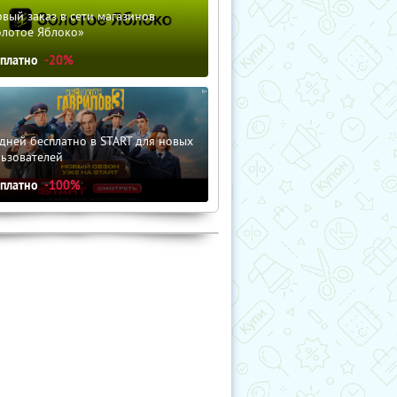
вый заказ в сети магазинов
олотое Яблоко»
сплатно
-20%
дней бесплатно в START для новых
льзователей
сплатно
-100%