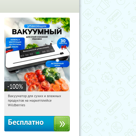
-100
%
Вакууматор для сухих и влажных
19:46:55
Получили:
180
продуктов на маркетплейсе
Россия
Wildberries
Бесплатно