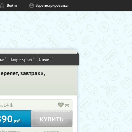
Войти
Зарегистрироваться
3
87
17
ье
ПолучиКупон
Отели
ерелет, завтраки,
14
(0)
и:
890
КУПИТЬ
руб.
 без скидки: