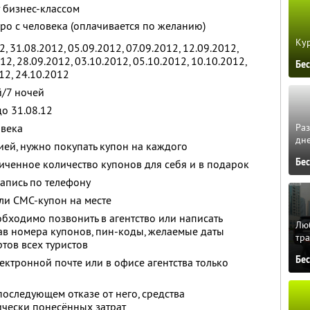
 бизнес-классом
вро с человека (оплачивается по желанию)
Кур
, 31.08.2012, 05.09.2012, 07.09.2012, 12.09.2012,
12, 28.09.2012, 03.10.2012, 05.10.2012, 10.10.2012,
Бе
012, 24.10.2012
й/7 ночей
о 31.08.12
Ра
овека
дне
ией, нужно покупать купон на каждого
Бе
ченное количество купонов для себя и в подарок
апись по телефону
ли СМС-купон на месте
обходимо позвонить в агентство или написать
Люб
зав номера купонов, пин-коды, желаемые даты
тра
тов всех туристов
Бе
ектронной почте или в офисе агентства только
последующем отказе от него, средства
ически понесённых затрат