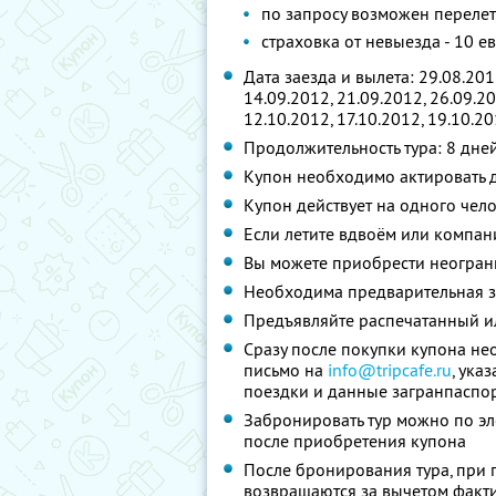
по запросу возможен перелет
страховка от невыезда - 10 е
Дата заезда и вылета: 29.08.2012
14.09.2012, 21.09.2012, 26.09.20
12.10.2012, 17.10.2012, 19.10.2
Продолжительность тура: 8 дне
Купон необходимо актировать д
Купон действует на одного чел
Если летите вдвоём или компан
Вы можете приобрести неограни
Необходима предварительная з
Предъявляйте распечатанный и
Сразу после покупки купона не
письмо на
info@tripcafe.ru
, ука
поездки и данные загранпаспор
Забронировать тур можно по эл
после приобретения купона
После бронирования тура, при 
возвращаются за вычетом факт