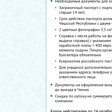
Необходимые документы для о
Заграничный паспорт с подпи
старше 14 лет)
Срок действия паспорта долж
Чешской Республики с двумя
2 цветные фотографии 3,5 см*
Справка с места работы на ф
выдачи справки) с указанием
заработной платы = 400 евро 
момента подачи. Печать орга
бухгалтера обязательна
Ксерокопия российского пас
Для учащихся дополнительно 
указанием адреса, телефона
ответственного лица
Документы на оформление визы 
до выезда в Чехию
Скидка по купону не суммируе
компании
Купон действителен по 24 октяб