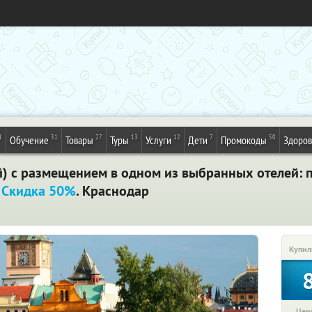
1
31
27
13
12
7
50
Обучение
Товары
Туры
Услуги
Дети
Промокоды
Здоров
ей) с размещением в одном из выбранных отелей: п
.
Скидка 50%
. Краснодар
Купил
Цена