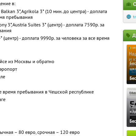
ение в:
О
*, Balkan 3*, Agrikola 3* (10 мин. до центра) - доплата
ремя пребывания
t
ony 3*, Austria Suites 3* (центр) - доплата 7590р. за
вания
Д
 4* (центр) - доплата 9990р. за человека за все время
йсе из Москвы и обратно
Бе
аэропорт
шк
еле
Бе
се время пребывания в Чешской республике
аге
Ра
«Э
Бе
ычная – 80 евро, срочная – 120 евро