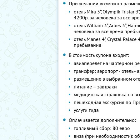
При желании возможно размещ
отель Mira 3*, Olympik Tristar 3
4200р. за человека за все в
отель William 3*, Arbes 3*, Harm
человека за все время пребы
отель Manes 4*, Crystal Palace
пребывания
В стоимость купона входит:
авиаперелет на чартерном ре
трансфер: аэропорт - отель - 
размещение в выбранном от
питание – завтраки
медицинская страховка на в
пешеходная экскурсия по Пр
услуги гида
Оплачивается дополнительно:
топливный сбор: 80 евро
виза (при необходимости): об