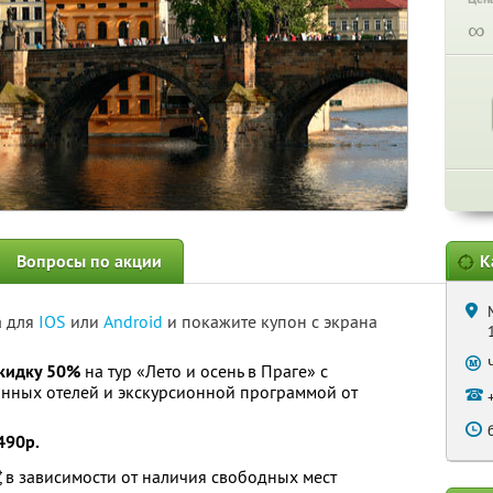
∞
Вопросы по акции
К
а для
IOS
или
Android
и покажите купон с экрана
кидку 50%
на тур «Лето и осень в Праге» с
нных отелей и экскурсионной программой от
490р.
3*, в зависимости от наличия свободных мест