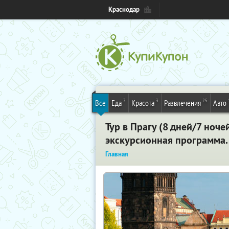
Краснодар
7
3
25
Все
Еда
Красота
Развлечения
Авто
Тур в Прагу (8 дней/7 ноч
экскурсионная программа
Главная