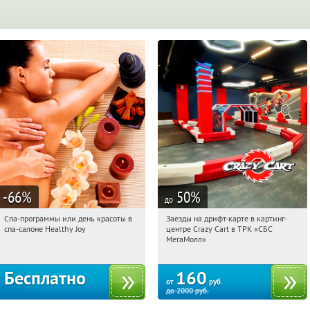
-66
%
50
%
до
Спа-программы или день красоты в
Заезды на дрифт-карте в картинг-
19:46:55
Получили:
25
19:46:55
Купили:
8
спа-салоне Healthy Joy
центре Crazy Cart в ТРК «СБС
Краснодар, ул. Зиповская, д. 10
г. Краснодар, ул. Уральская, д. 79/1,
МегаМолл»
ТРК «СБС МегаМолл», 3 этаж
Бесплатно
160
от
руб.
до
2000
руб.