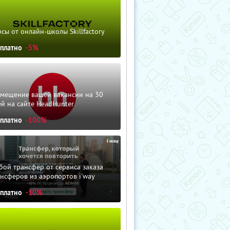
сы от онлайн-школы Skillfactory
сплатно
-5%
змещение вашей вакансии на 30
й на сайте HeadHunter
сплатно
-100%
ой трансфер от сервиса заказа
нсферов из аэропортов i'way
сплатно
-10%