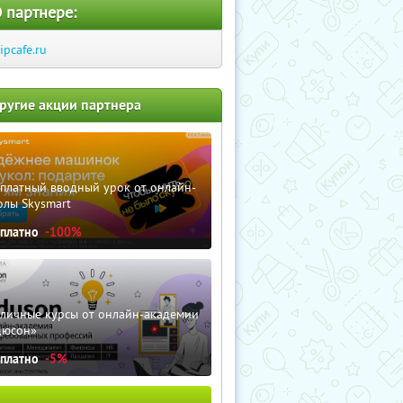
 партнере:
ripcafe.ru
ругие акции партнера
сплатный вводный урок от онлайн-
олы Skysmart
сплатно
-100%
зличные курсы от онлайн-академии
дюсон»
сплатно
-5%