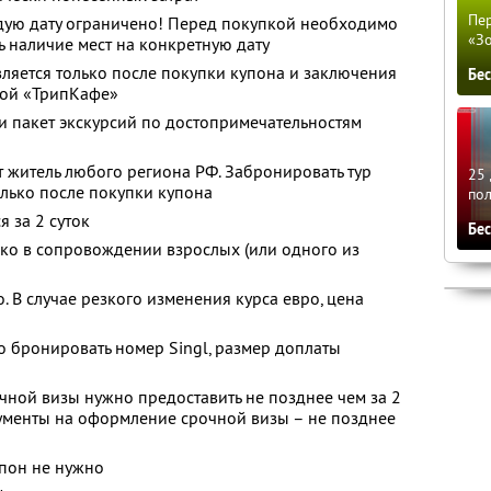
Пер
ждую дату ограничено! Перед покупкой необходимо
«З
ть наличие мест на конкретную дату
ляется только после покупки купона и заключения
Бе
мой «ТрипКафе»
 пакет экскурсий по достопримечательностям
 житель любого региона РФ. Забронировать тур
25 
лько после покупки купона
по
 за 2 суток
Бе
лько в сопровождении взрослых (или одного из
о. В случае резкого изменения курса евро, цена
о бронировать номер Singl, размер доплаты
ной визы нужно предоставить не позднее чем за 2
ументы на оформление срочной визы – не позднее
упон не нужно