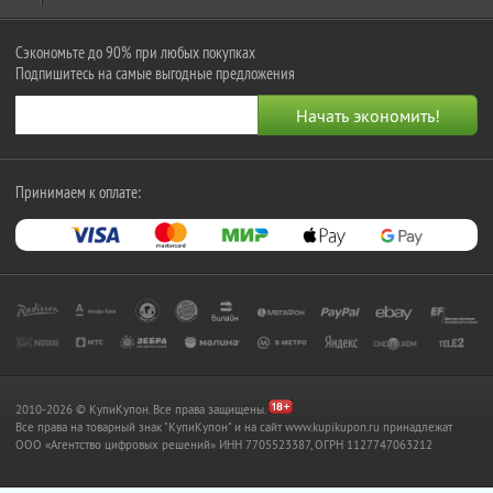
Сэкономьте до 90% при любых покупках
Подпишитесь на самые выгодные предложения
Принимаем к оплате:
2010-2026 © КупиКупон. Все права защищены.
Все права на товарный знак "КупиКупон" и на сайт www.kupikupon.ru принадлежат
OOO «Агентство цифровых решений» ИНН 7705523387, ОГРН 1127747063212