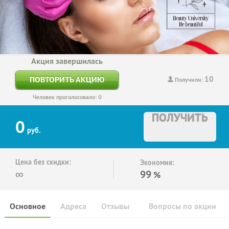
Акция завершилась
10
ПОВТОРИТЬ АКЦИЮ
Получили:
Человек проголосовало: 0
ПОЛУЧИТЬ
0
руб.
Цена без скидки:
Экономия:
∞
99
%
Основное
Адреса
Отзывы
Вопросы по акции