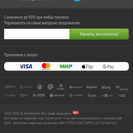
Сэкономьте до 90% при любых покупках
Подпишитесь на самые выгодные предложения
Принимаем к оплате:
2010-2026 © КупиКупон. Все права защищены.
Все права на товарный знак "КупиКупон" и на сайт www.kupikupon.ru принадлежат
OOO «Агентство цифровых решений» ИНН 7705523387, ОГРН 1127747063212