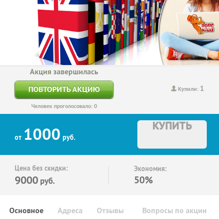
Акция завершилась
1
ПОВТОРИТЬ АКЦИЮ
Купили:
Человек проголосовало: 0
КУПИТЬ
1000
от
руб.
Цена без скидки:
Экономия:
9000
50%
руб.
Основное
Адреса
Отзывы
Вопросы по акции