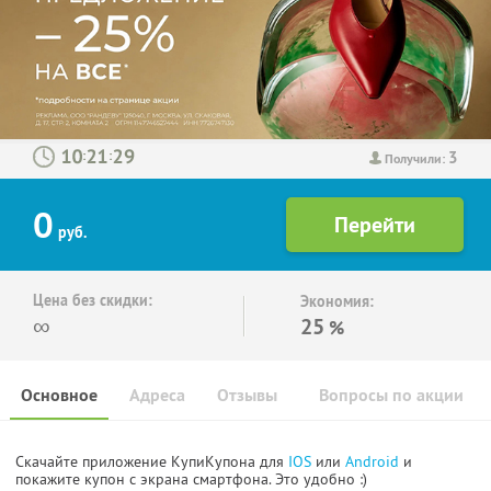
3
:
:
Получили:
0
руб.
Цена без скидки:
Экономия:
∞
25
%
Основное
Адреса
Отзывы
Вопросы по акции
Скачайте приложение КупиКупона для
IOS
или
Android
и
покажите купон с экрана смартфона. Это удобно :)