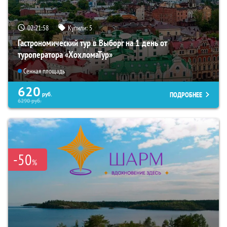
02:21:56
Купили:
5
Гастрономический тур в Выборг на 1 день от
туроператора «ХохломаТур»
Сенная площадь
620
ПОДРОБНЕЕ
руб.
6290
руб.
-50
%