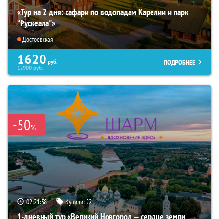
«Тур на 2 дня: сафари по водопадам Карелии и парк
“Рускеала"»
Достоевская
1620
ПОДРОБНЕЕ
руб.
12900
руб.
-50
%
02:21:56
Купили:
22
1-дневный тур «Великий Новгород — сердце земли