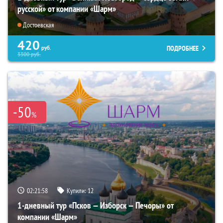
русской» от компании «Шарм»
Достоевская
420
ПОДРОБНЕЕ
руб.
3300
руб.
-50
%
02:21:56
Купили:
12
1-дневный тур «Псков — Изборск — Печоры» от
компании «Шарм»