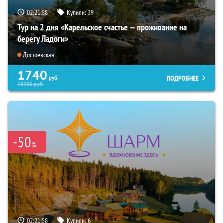
02:21:56
Купили:
39
Тур на 2 дня «Карельское счастье — проживание на
берегу Ладоги»
Достоевская
1740
ПОДРОБНЕЕ
руб.
13900
руб.
-50
%
02:21:56
Купили:
6