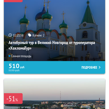
02:21:56
Купили:
2
Автобусный тур в Великий Новгород от туроператора
«ХохломаТур»
Сенная площадь
510
ПОДРОБНЕЕ
руб.
5190
руб.
-51
%