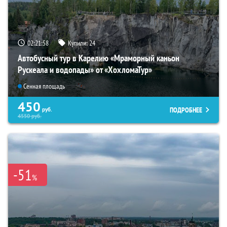
02:21:56
Купили:
24
Автобусный тур в Карелию «Мраморный каньон
Рускеала и водопады» от «ХохломаТур»
Сенная площадь
450
ПОДРОБНЕЕ
руб.
4550
руб.
-51
%