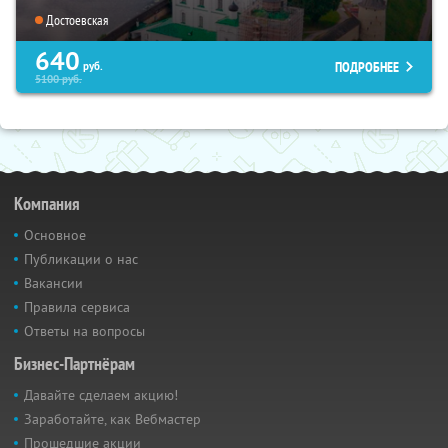
Достоевская
640
ПОДРОБНЕЕ
руб.
5100
руб.
Компания
Основное
Публикации о нас
Вакансии
Правила сервиса
Ответы на вопросы
Бизнес-Партнёрам
Давайте сделаем акцию!
Заработайте, как Вебмастер
Прошедшие акции