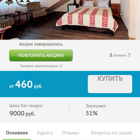
Акция завершилась
3
ПОВТОРИТЬ АКЦИЮ
Купили:
Человек проголосовало: 0
КУПИТЬ
460
от
руб.
Цена без скидки:
Экономия:
9000
51%
руб.
Основное
Адреса
Отзывы
Вопросы по акции