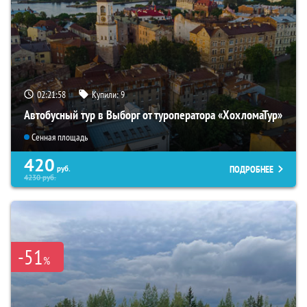
02:21:56
Купили:
9
Автобусный тур в Выборг от туроператора «ХохломаТур»
Сенная площадь
420
ПОДРОБНЕЕ
руб.
4230
руб.
-51
%