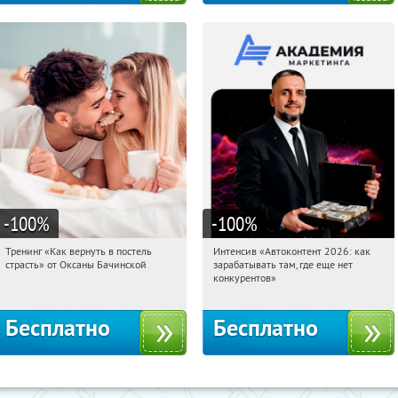
-100
%
-100
%
Тренинг «Как вернуть в постель
Интенсив «Автоконтент 2026: как
07:37:14
Получили:
16
07:37:14
Получили:
4
страсть» от Оксаны Бачинской
зарабатывать там, где еще нет
Россия
Россия
конкурентов»
Бесплатно
Бесплатно