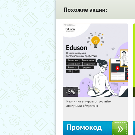
Похожие акции:
-5
%
Различные курсы от онлайн-
07:37:14
Получили:
2
академии «Эдюсон»
Россия
Промокод