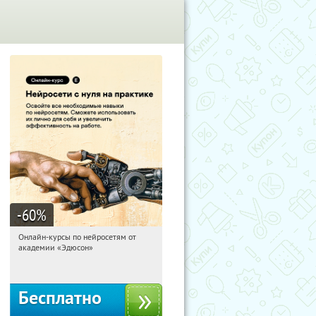
-60
%
Онлайн-курсы по нейросетям от
07:37:14
Получили:
6
академии «Эдюсон»
Москва
Бесплатно