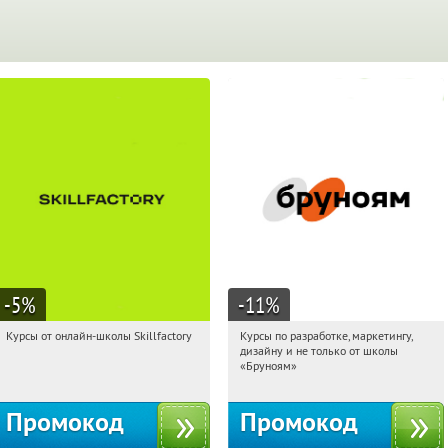
-5
%
-11
%
Курсы от онлайн-школы Skillfactory
Курсы по разработке, маркетингу,
07:37:14
Получи первым!
07:37:14
Получи первым!
дизайну и не только от школы
Россия
Россия
«Бруноям»
Промокод
Промокод