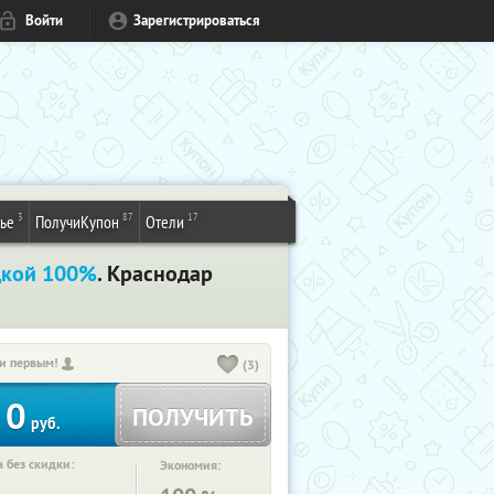
Войти
Зарегистрироваться
3
87
17
ье
ПолучиКупон
Отели
дкой 100%
. Краснодар
и первым!
(3)
0
ПОЛУЧИТЬ
руб.
 без скидки:
Экономия: