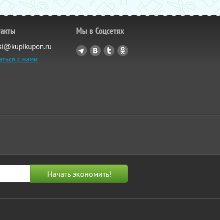
такты
Мы в Соцсетях
si@kupikupon.ru
аться с нами