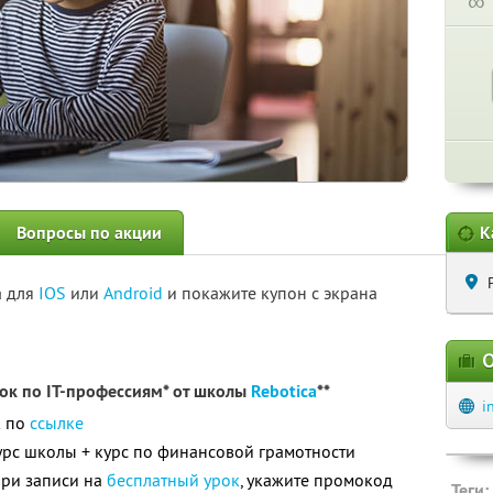
∞
Вопросы по акции
К
а для
IOS
или
Android
и покажите купон с экрана
О
ок по IT-профессиям* от школы
Rebotica
**
i
к по
ссылке
рс школы + курс по финансовой грамотности
при записи на
бесплатный урок
, укажите промокод
Теги: