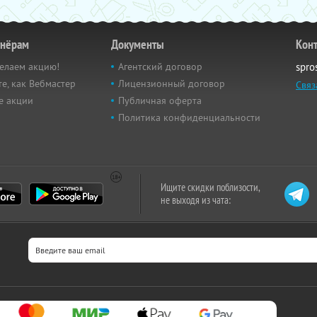
тнёрам
Документы
Кон
елаем акцию!
Агентский договор
spro
е, как Вебмастер
Лицензионный договор
Связ
е акции
Публичная оферта
Политика конфиденциальности
Ищите скидки поблизости,
не выходя из чата: