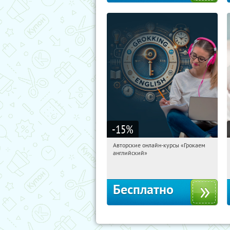
-15
%
Авторские онлайн-курсы «Грокаем
07:37:14
Получили:
4
английский»
Россия
Бесплатно