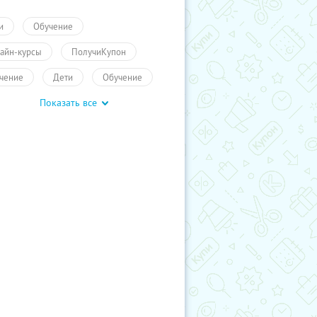
и
Обучение
айн-курсы
ПолучиКупон
чение
Дети
Обучение
Показать все