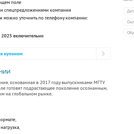
ющем поле
ими спецпредложениями компании
Дет
 можно уточнить по телефону компании:
Онл
Обу
а 2025 включительно
ся купоном
НИИ
ания, основанная в 2017 году выпускниками МГТУ
коле готовят подрастающее поколение осознанным,
ым на глобальном рынке.
формате,
нагрузка,