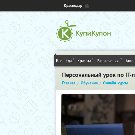
Краснодар
7
3
25
Все
Еда
Красота
Развлечения
Авто
Персональный урок по IT-
Главная
Обучение
Онлайн-курсы