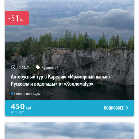
-51
%
16:34:24
Купили:
24
Автобусный тур в Карелию «Мраморный каньон
Рускеала и водопады» от «ХохломаТур»
Сенная площадь
450
ПОДРОБНЕЕ
руб.
4550
руб.