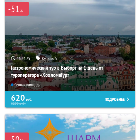
-51
%
16:34:24
Купили:
5
Гастрономический тур в Выборг на 1 день от
туроператора «ХохломаТур»
Сенная площадь
620
ПОДРОБНЕЕ
руб.
6290
руб.
-50