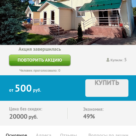
Акция завершилась
5
ПОВТОРИТЬ АКЦИЮ
Купили:
Человек проголосовало: 0
КУПИТЬ
500
от
руб.
Цена без скидки:
Экономия:
20000
49%
руб.
Основное
Адреса
Отзывы
Вопросы по акции