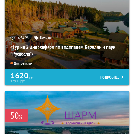
16:34:24
Купили:
6
«Тур на 2 дня: сафари по водопадам Карелии и парк
“Рускеала"»
Достоевская
1620
ПОДРОБНЕЕ
руб.
12900
руб.
-50
%