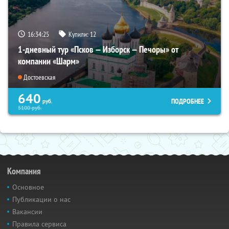
16:34:24
Купили:
12
1-дневный тур «Псков — Изборск — Печоры» от
компании «Шарм»
Достоевская
640
ПОДРОБНЕЕ
руб.
5100
руб.
Компания
Основное
Публикации о нас
Вакансии
Правила сервиса