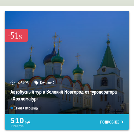
-51
%
16:34:24
Купили:
2
Автобусный тур в Великий Новгород от туроператора
«ХохломаТур»
Сенная площадь
510
ПОДРОБНЕЕ
руб.
5190
руб.