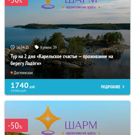
%
16:34:24
Купили:
39
Тур на 2 дня «Карельское счастье — проживание на
берегу Ладоги»
Достоевская
1740
ПОДРОБНЕЕ
руб.
13900
руб.
-50
%