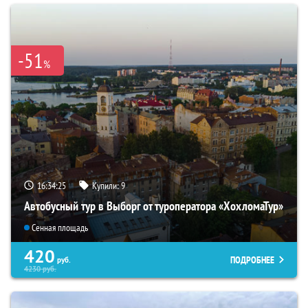
-51
%
16:34:24
Купили:
9
Автобусный тур в Выборг от туроператора «ХохломаТур»
Сенная площадь
420
ПОДРОБНЕЕ
руб.
4230
руб.