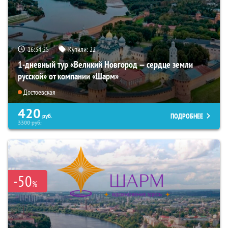
16:34:24
Купили:
22
1-дневный тур «Великий Новгород — сердце земли
русской» от компании «Шарм»
Достоевская
420
ПОДРОБНЕЕ
руб.
3300
руб.
-50
%