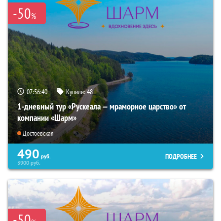
-50
%
07:56:39
Купили:
48
1-дневный тур «Рускеала — мраморное царство» от
компании «Шарм»
Достоевская
490
ПОДРОБНЕЕ
руб.
3900
руб.
-50