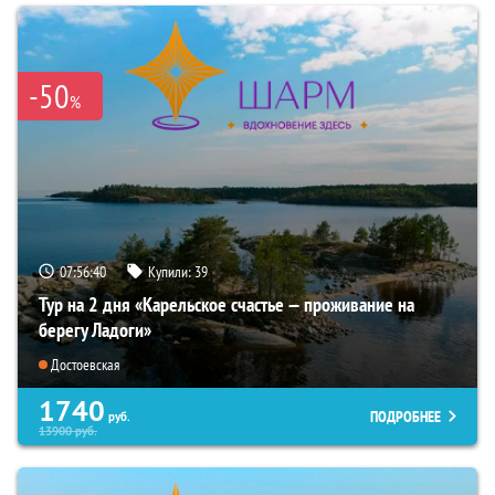
-50
%
07:56:39
Купили:
39
Тур на 2 дня «Карельское счастье — проживание на
берегу Ладоги»
Достоевская
1740
ПОДРОБНЕЕ
руб.
13900
руб.