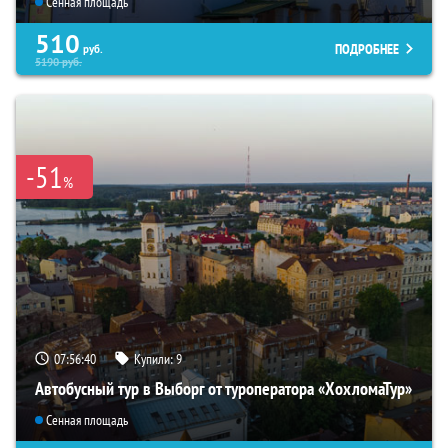
Сенная площадь
510
ПОДРОБНЕЕ
руб.
5190
руб.
-51
%
07:56:39
Купили:
9
Автобусный тур в Выборг от туроператора «ХохломаТур»
Сенная площадь