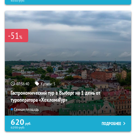
4550
руб.
-51
%
07:56:39
Купили:
5
Гастрономический тур в Выборг на 1 день от
туроператора «ХохломаТур»
Сенная площадь
620
ПОДРОБНЕЕ
руб.
6290
руб.