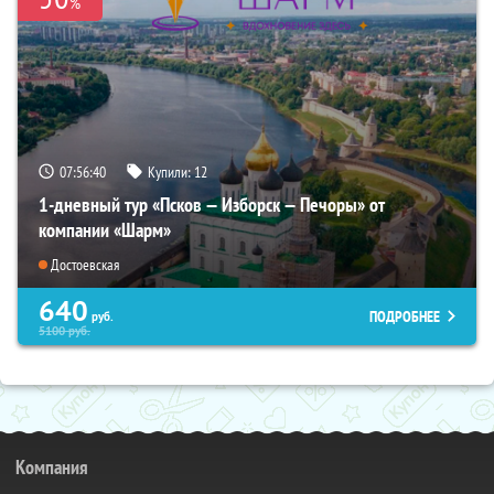
%
07:56:39
Купили:
12
1-дневный тур «Псков — Изборск — Печоры» от
компании «Шарм»
Достоевская
640
ПОДРОБНЕЕ
руб.
5100
руб.
Компания