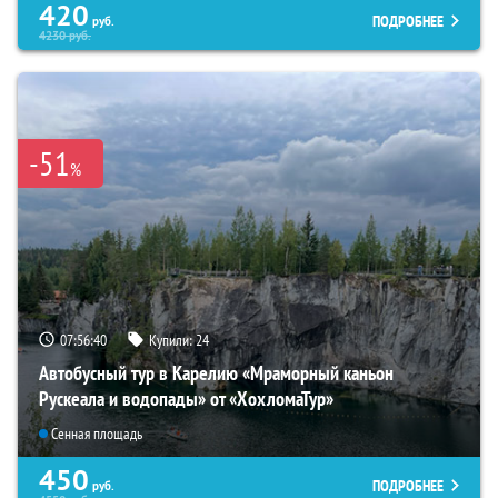
420
ПОДРОБНЕЕ
руб.
4230
руб.
-51
%
07:56:39
Купили:
24
Автобусный тур в Карелию «Мраморный каньон
Рускеала и водопады» от «ХохломаТур»
Сенная площадь
450
ПОДРОБНЕЕ
руб.