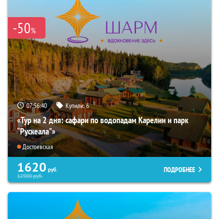
-50
%
07:56:39
Купили:
6
«Тур на 2 дня: сафари по водопадам Карелии и парк
“Рускеала"»
Достоевская
1620
ПОДРОБНЕЕ
руб.
12900
руб.