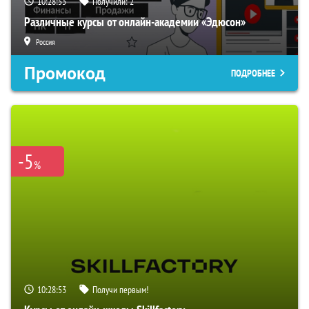
10:28:53
Получили:
2
Различные курсы от онлайн-академии «Эдюсон»
Россия
Промокод
ПОДРОБНЕЕ
-5
%
10:28:53
Получи первым!