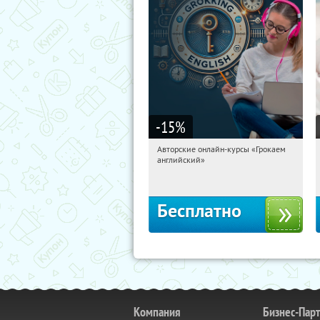
-15
%
Авторские онлайн-курсы «Грокаем
00:48:16
Получили:
4
английский»
Россия
Бесплатно
Компания
Бизнес-Пар