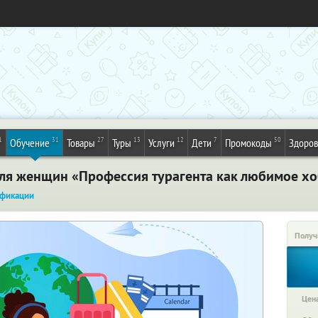
1
31
27
13
12
7
50
Обучение
Товары
Туры
Услуги
Дети
Промокоды
Здоров
для женщин «Профессия турагента как любимое хо
фикации
Получ
Цена