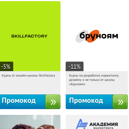
-5
%
-11
%
Курсы от онлайн-школы Skillfactory
Курсы по разработке, маркетингу,
00:48:16
Получи первым!
00:48:16
Получи первым!
дизайну и не только от школы
Россия
Россия
«Бруноям»
Промокод
Промокод