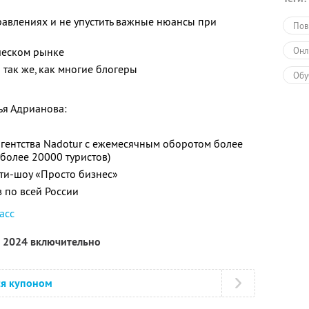
равлениях и не упустить важные нюансы при
Пов
ческом рынке
Онл
 так же, как многие блогеры
Обу
ья Адрианова:
агентства Nadotur с ежемесячным оборотом более
более 20000 туристов)
ти-шоу «Просто бизнес»
в по всей России
асс
я 2024 включительно
ся купоном