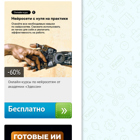
-60
%
Онлайн-курсы по нейросетям от
00:48:16
Получили:
6
академии «Эдюсон»
Москва
Бесплатно