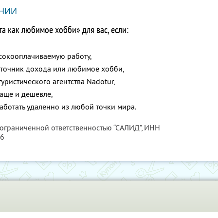
НИИ
а как любимое хобби» для вас, если:
ысокооплачиваемую работу,
точник дохода или любимое хобби,
туристического агентства Nadotur,
чаще и дешевле,
работать удаленно из любой точки мира.
 ограниченной ответственностью “САЛИД”,
ИНН
76