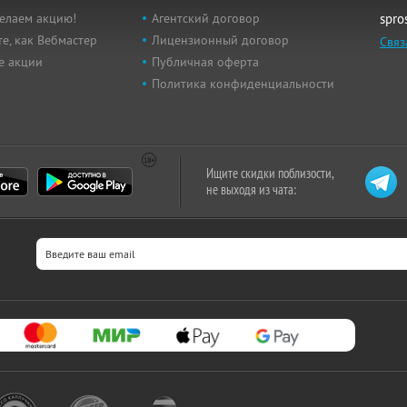
елаем акцию!
Агентский договор
spro
е, как Вебмастер
Лицензионный договор
Связ
е акции
Публичная оферта
Политика конфиденциальности
Ищите скидки поблизости,
не выходя из чата: