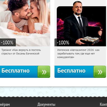
-100
%
-100
%
Тренинг «Как вернуть в постель
Интенсив «Автоконтент 2026: как
00:48:16
Получили:
16
00:48:16
Получили:
4
страсть» от Оксаны Бачинской
зарабатывать там, где еще нет
Россия
Россия
конкурентов»
Бесплатно
Бесплатно
тнёрам
Документы
Кон