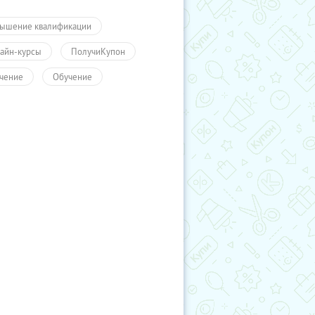
ышение квалификации
айн-курсы
ПолучиКупон
чение
Обучение