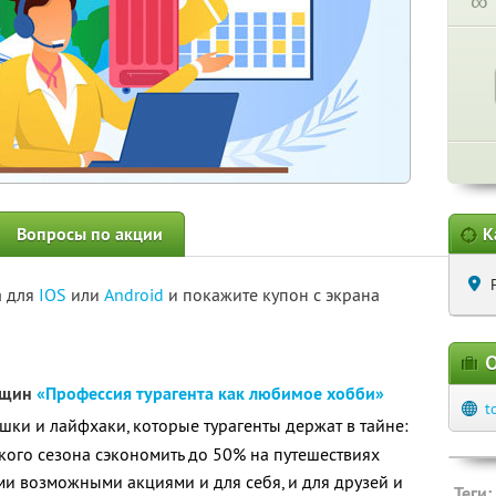
∞
Вопросы по акции
К
а для
IOS
или
Android
и покажите купон с экрана
О
енщин
«Профессия турагента как любимое хобби»
t
шки и лайфхаки, которые турагенты держат в тайне:
ского сезона сэкономить до 50% на путешествиях
еми возможными акциями и для себя, и для друзей и
Теги: