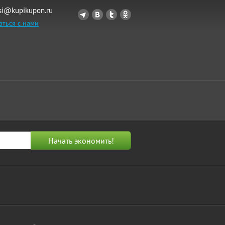
si@kupikupon.ru
аться с нами