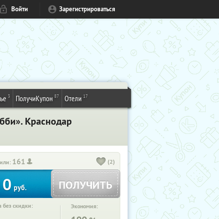
Войти
Зарегистрироваться
3
87
17
ье
ПолучиКупон
Отели
бби». Краснодар
161
(2)
или:
0
ПОЛУЧИТЬ
руб.
 без скидки:
Экономия: