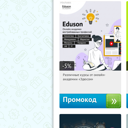
-5
%
Различные курсы от онлайн-
00:48:16
Получили:
2
академии «Эдюсон»
Россия
Промокод