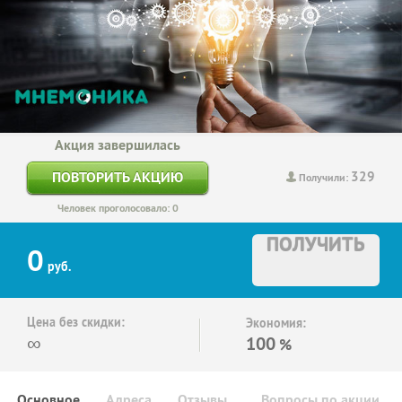
Акция завершилась
329
ПОВТОРИТЬ АКЦИЮ
Получили:
Человек проголосовало: 0
ПОЛУЧИТЬ
0
руб.
Цена без скидки:
Экономия:
∞
100
%
Основное
Адреса
Отзывы
Вопросы по акции