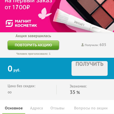
Акция завершилась
605
ПОВТОРИТЬ АКЦИЮ
Получили:
Человек проголосовало: 1
ПОЛУЧИТЬ
0
руб.
Цена без скидки:
Экономия:
∞
35
%
Основное
Адреса
Отзывы
Вопросы по акции