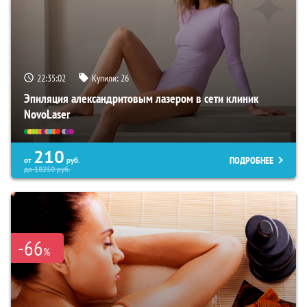
22:35:01
Купили:
26
Эпиляция александритовым лазером в сети клиник
NovoLaser
210
ПОДРОБНЕЕ
от
руб.
до
18250
руб.
-66
%