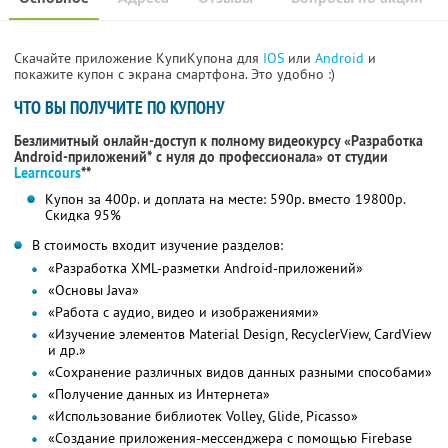
Скачайте приложение КупиКупона для
IOS
или
Android
и
покажите купон с экрана смартфона. Это удобно :)
ЧТО ВЫ ПОЛУЧИТЕ ПО КУПОНУ
Безлимитный онлайн-доступ к полному видеокурсу «Разработка
Android-приложений* с нуля до профессионала» от студии
Learncours
**
Купон за 400р. и доплата на месте: 590р. вместо 19800р.
Скидка 95%
В стоимость входит изучение разделов:
«Разработка XML-разметки Android-приложений»
«Основы Java»
«Работа с аудио, видео и изображениями»
«Изучение элементов Material Design, RecyclerView, CardView
и др.»
«Сохранение различных видов данных разными способами»
«Получение данных из Интернета»
«Использование библиотек Volley, Glide, Picasso»
«Создание приложения-мессенджера с помощью Firebase