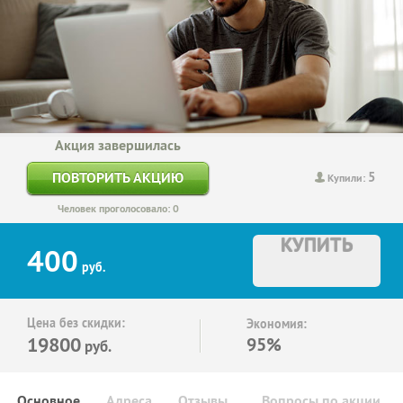
Акция завершилась
5
ПОВТОРИТЬ АКЦИЮ
Купили:
Человек проголосовало: 0
КУПИТЬ
400
руб.
Цена без скидки:
Экономия:
19800
95%
руб.
Основное
Адреса
Отзывы
Вопросы по акции