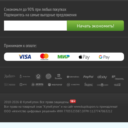
Сэкономьте до 90% при любых покупках
Подпишитесь на самые выгодные предложения
Принимаем к оплате:
2010-2026 © КупиКупон. Все права защищены.
Все права на товарный знак "КупиКупон" и на сайт www.kupikupon.ru принадлежат
OOO «Агентство цифровых решений» ИНН 7705523387, ОГРН 1127747063212