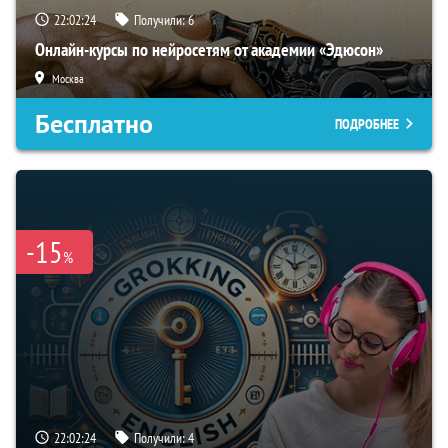
22:02:23
Получили:
6
Онлайн-курсы по нейросетям от академии «Эдюсон»
Москва
Бесплатно
ПОДРОБНЕЕ
-15
%
22:02:23
Получили:
4