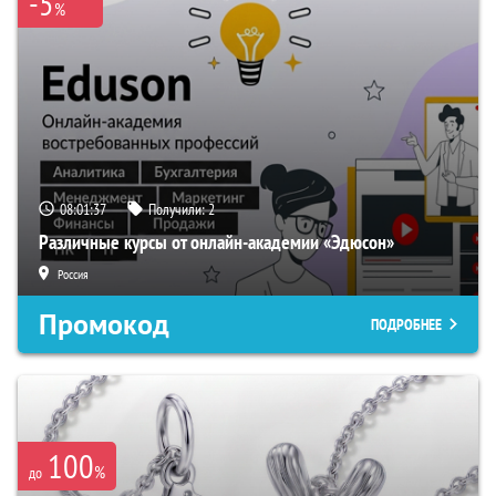
-5
%
08:01:36
Получили:
2
Различные курсы от онлайн-академии «Эдюсон»
Россия
Промокод
ПОДРОБНЕЕ
100
%
до