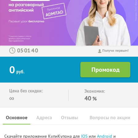
:
:
Получи первым!
0
руб.
Цена без скидки:
Экономия:
∞
40
%
Основное
Адреса
Отзывы
Вопросы по акции
Скачайте приложение КупиКупона для
IOS
или
Android
и