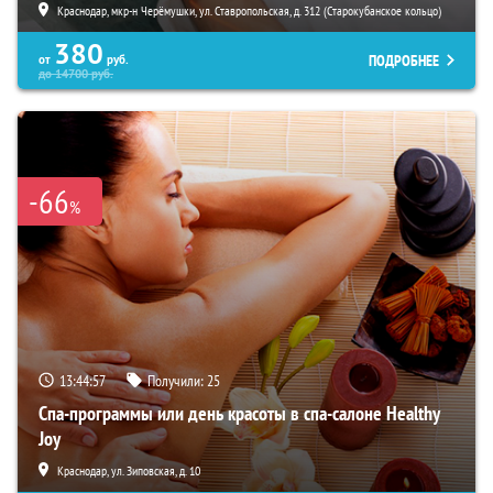
Краснодар, мкр-н Черёмушки, ул. Ставропольская, д. 312 (Старокубанское кольцо)
380
ПОДРОБНЕЕ
от
руб.
до
14700
руб.
-66
%
13:44:55
Получили:
25
Спа-программы или день красоты в спа-салоне Healthy
Joy
Краснодар, ул. Зиповская, д. 10