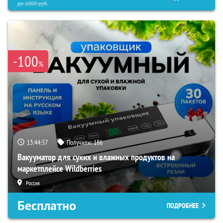
до
2000
руб.
-100
%
13:44:55
Получили:
186
Вакууматор для сухих и влажных продуктов на
маркетплейсе Wildberries
Россия
Бесплатно
ПОДРОБНЕЕ