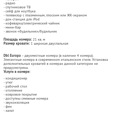
- радио
- спутниковое ТВ
- сейф для ноутбука
- телевизор с плазменным, плоским или ЖК-экраном
- док-станция для iPod
- кофеварка/электрический чайник
- мини-бар
- звонок-«будильник»/будильник
Площадь номера:
21 кв. м
Размер кровати:
1 широкая двуспальная
Dbl Europa
– двухместные номера (в наличии 4 номера).
Элегантные номера в современном итальянском стиле. Установка
дополнительных кроватей в номерах данной категории не
предусмотрена.
Услуги в номере:
- кондиционер
- утюг
- рабочий стол
- отопление
- ковровое покрытие
- доступны смежные номера
- звукоизоляция
- фен
- халат