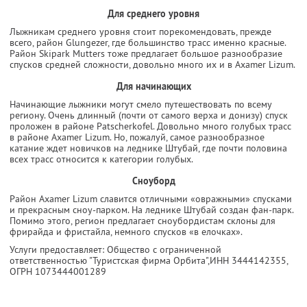
Для среднего уровня
Лыжникам среднего уровня стоит порекомендовать, прежде
всего, район Glungezer, где большинство трасс именно красные.
Район Skipark Mutters тоже предлагает большое разнообразие
спусков средней сложности, довольно много их и в Axamer Lizum.
Для начинающих
Начинающие лыжники могут смело путешествовать по всему
региону. Очень длинный (почти от самого верха и донизу) спуск
проложен в районе Patscherkofel. Довольно много голубых трасс
в районе Axamer Lizum. Но, пожалуй, самое разнообразное
катание ждет новичков на леднике Штубай, где почти половина
всех трасс относится к категории голубых.
Сноуборд
Район Axamer Lizum славится отличными «овражными» спусками
и прекрасным сноу-парком. На леднике Штубай создан фан-парк.
Помимо этого, регион предлагает сноубордистам склоны для
фрирайда и фристайла, немного спусков «в елочках».
Услуги предоставляет: Общество с ограниченной
ответственностью "Туристская фирма Орбита",
ИНН 3444142355
,
ОГРН 1073444001289