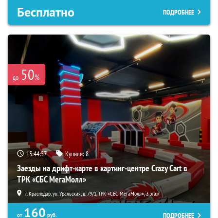
Бесплатно
ПОДРОБНЕЕ
50
%
до
13:44:55
Купили:
8
Заезды на дрифт-карте в картинг-центре Crazy Cart в
ТРК «СБС МегаМолл»
г. Краснодар, ул. Уральская, д. 79/1, ТРК «СБС МегаМолл», 3 этаж
160
ПОДРОБНЕЕ
от
руб.