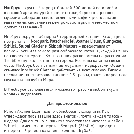
Инсбрук
– крупный город с богатой 800-летней историей и
красивой архитектурой в стиле готики, барокко и рококо,
музеями, соборами, многочисленными кафе и ресторанами,
магазинами, спортивным центром, зоопарком и множеством
других развлечений.
Инсбрук окружен обширной территорией катания. Входящие в
нее районы –
Nordpark, Patscherkofel, Axamer Lizum, Glungezer,
Schlick, Stubai Glacier и Skipark Mutters
– предоставляют
возможность для самого разнообразного катания, каждый из них
по-своему интересен. Зоны катания расположены на расстоянии
15–60 минут езды от центра города. Все зоны катания связаны
через Инсбрук бесплатными автобусными маршрутами. Общий
ски-пасс Innsbruck Gletcher действует на всех склонах. Регион
предлагает внетрассовое катание, FIS-трассы, трассы скоростного
спуска этапов кубка Мира.
В Инсбруке располагается множество трасс на любой вкус и
уровень подготовки.
Для профессионалов
Район Axamer Lizum давно облюбован экспертами. Как
утверждают побывавшие здесь знатоки, почти каждая трасса –
шедевр. Для опытных лыжников представляет интерес и район
Schlick, а именно его перевал Sennjoch (2230 м). Еще один
интересный регион катания – ледник Штубай.