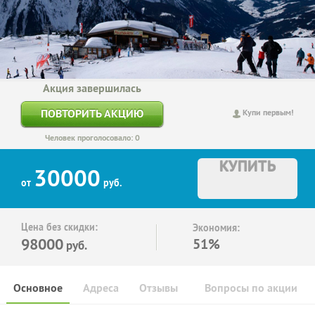
Акция завершилась
ПОВТОРИТЬ АКЦИЮ
Купи первым!
Человек проголосовало: 0
КУПИТЬ
30000
от
руб.
Цена без скидки:
Экономия:
98000
51%
руб.
Основное
Адреса
Отзывы
Вопросы по акции