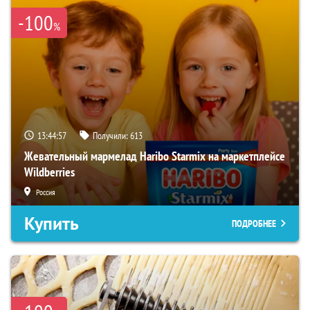
-100
%
13:44:55
Получили:
613
Жевательный мармелад Haribo Starmix на маркетплейсе
Wildberries
Россия
Купить
ПОДРОБНЕЕ