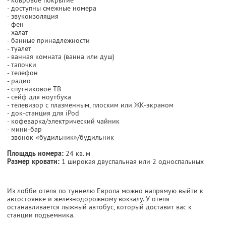
- доступны смежные номера
- звукоизоляция
- фен
- халат
- банные принадлежности
- туалет
- ванная комната (ванна или душ)
- тапочки
- телефон
- радио
- спутниковое ТВ
- сейф для ноутбука
- телевизор с плазменным, плоским или ЖК-экраном
- док-станция для iPod
- кофеварка/электрический чайник
- мини-бар
- звонок-«будильник»/будильник
Площадь номера:
24 кв. м
Размер кровати:
1 широкая двуспальная или 2 односпальных
Из лобби отеля по туннелю Европа можно напрямую выйти к
автостоянке и железнодорожному вокзалу. У отеля
останавливается лыжный автобус, который доставит вас к
станции подъемника.