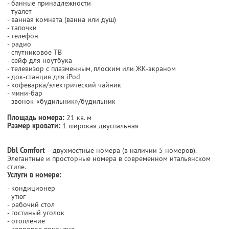
- банные принадлежности
- туалет
- ванная комната (ванна или душ)
- тапочки
- телефон
- радио
- спутниковое ТВ
- сейф для ноутбука
- телевизор с плазменным, плоским или ЖК-экраном
- док-станция для iPod
- кофеварка/электрический чайник
- мини-бар
- звонок-«будильник»/будильник
Площадь номера:
21 кв. м
Размер кровати:
1 широкая двуспальная
Dbl Comfort
– двухместные номера (в наличии 5 номеров).
Элегантные и просторные номера в современном итальянском
стиле.
Услуги в номере:
- кондиционер
- утюг
- рабочий стол
- гостиный уголок
- отопление
- ковровое покрытие