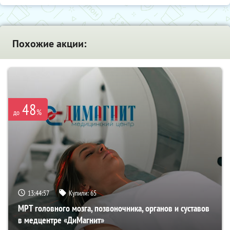
Похожие акции:
48
%
до
13:44:55
Купили:
65
МРТ головного мозга, позвоночника, органов и суставов
в медцентре «ДиМагнит»