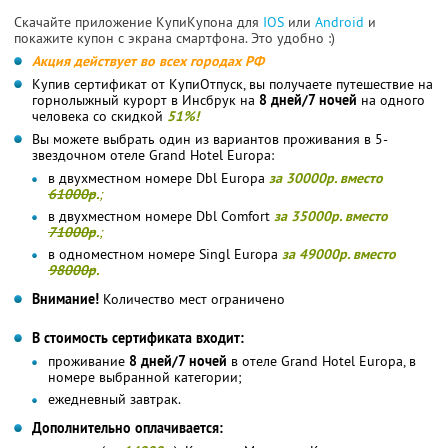
Скачайте приложение КупиКупона для
IOS
или
Android
и
покажите купон с экрана смартфона. Это удобно :)
Акция действует во всех городах РФ
Купив сертификат от КупиОтпуск, вы получаете путешествие на
горнолыжный курорт в Инсбрук на
8 дней/7 ночей
на одного
человека со скидкой
51%!
Вы можете выбрать один из вариантов проживания в 5-
звездочном отеле Grand Hotel Europa:
в двухместном номере Dbl Europa
за 30000р. вместо
61000р
.
;
в двухместном номере Dbl Comfort
за 35000р. вместо
71000р
.
;
в одноместном номере Singl Europa
за 49000р. вместо
98000р
.
Внимание!
Количество мест ограничено
В стоимость сертификата входит:
проживание
8 дней/7 ночей
в отеле Grand Hotel Europa, в
номере выбранной категории;
ежедневный завтрак.
Дополнительно оплачивается: