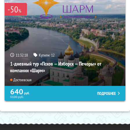
-50
%
11:32:16
Купили:
12
1-дневный тур «Псков — Изборск — Печоры» от
компании «Шарм»
Достоевская
640
ПОДРОБНЕЕ
руб.
5100
руб.