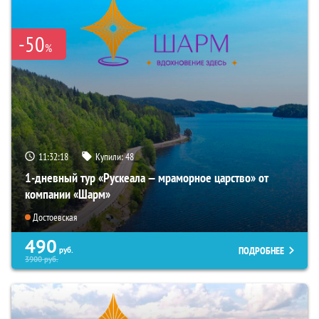
-50
%
11:32:16
Купили:
48
1-дневный тур «Рускеала — мраморное царство» от
компании «Шарм»
Достоевская
490
ПОДРОБНЕЕ
руб.
3900
руб.