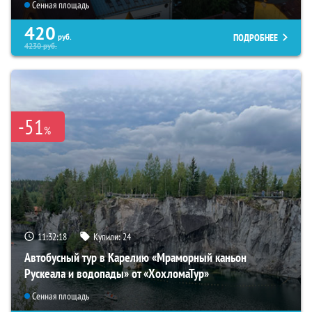
Сенная площадь
420
ПОДРОБНЕЕ
руб.
4230
руб.
-51
%
11:32:16
Купили:
24
Автобусный тур в Карелию «Мраморный каньон
Рускеала и водопады» от «ХохломаТур»
Сенная площадь