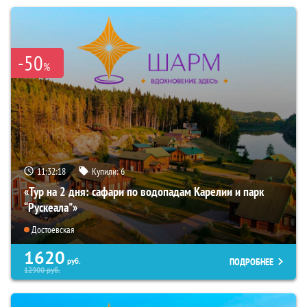
-50
%
11:32:16
Купили:
6
«Тур на 2 дня: сафари по водопадам Карелии и парк
“Рускеала"»
Достоевская
1620
ПОДРОБНЕЕ
руб.
12900
руб.