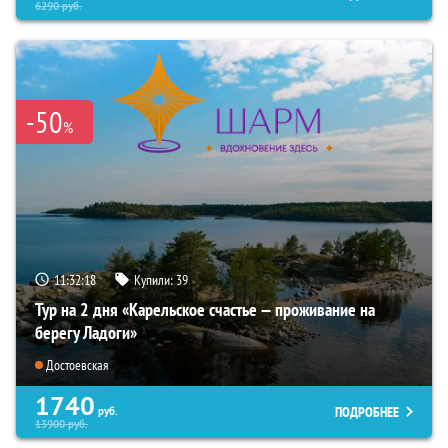
6290
руб.
-50
%
11:32:16
Купили:
39
Тур на 2 дня «Карельское счастье — проживание на
берегу Ладоги»
Достоевская
1740
ПОДРОБНЕЕ
руб.
13900
руб.