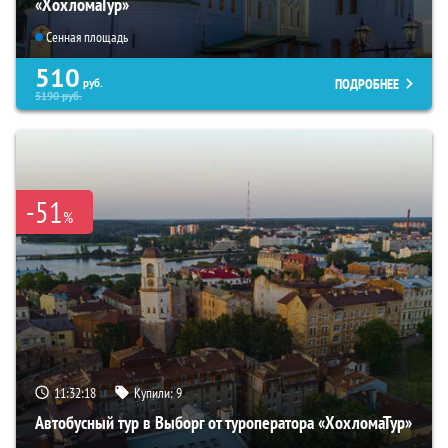
«ХохломаТур»
Сенная площадь
510
ПОДРОБНЕЕ
руб.
5190
руб.
-51
%
11:32:16
Купили:
9
Автобусный тур в Выборг от туроператора «ХохломаТур»