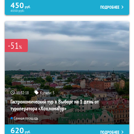
450
ПОДРОБНЕЕ
руб.
4550
руб.
-51
%
11:32:16
Купили:
5
Гастрономический тур в Выборг на 1 день от
туроператора «ХохломаТур»
Сенная площадь
620
ПОДРОБНЕЕ
руб.