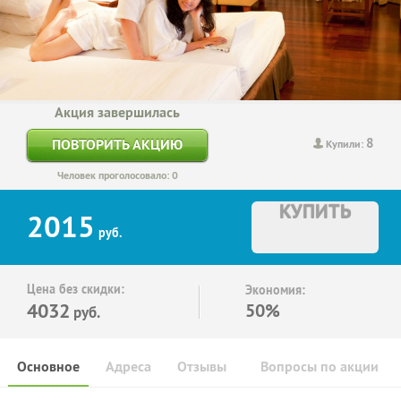
Акция завершилась
8
ПОВТОРИТЬ АКЦИЮ
Купили:
Человек проголосовало: 0
КУПИТЬ
2015
руб.
Цена без скидки:
Экономия:
4032
50%
руб.
Основное
Адреса
Отзывы
Вопросы по акции