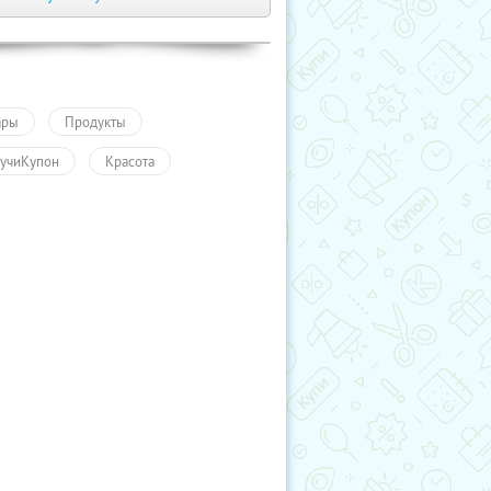
ары
Продукты
учиКупон
Красота