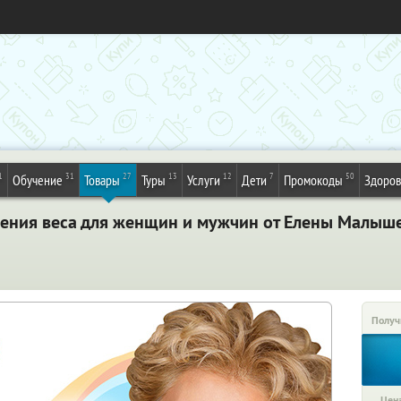
1
31
27
13
12
7
50
Обучение
Товары
Туры
Услуги
Дети
Промокоды
Здоров
жения веса для женщин и мужчин от Елены Малыш
Получ
Цена