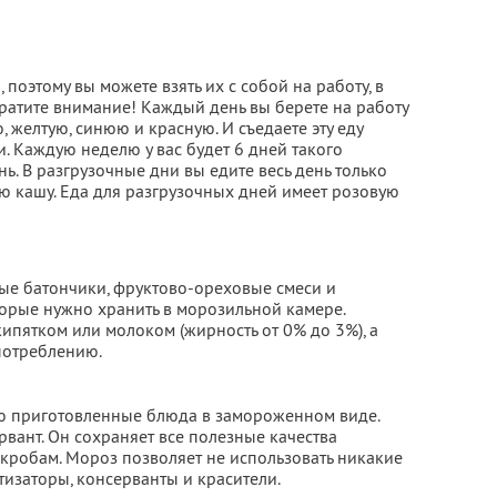
поэтому вы можете взять их с собой на работу, в
ратите внимание! Каждый день вы берете на работу
, желтую, синюю и красную. И съедаете эту еду
. Каждую неделю у вас будет 6 дней такого
ь. В разгрузочные дни вы едите весь день только
ю кашу. Еда для разгрузочных дней имеет розовую
ые батончики, фруктово-ореховые смеси и
орые нужно хранить в морозильной камере.
кипятком или молоком (жирность от 0% до 3%), а
потреблению.
ью приготовленные блюда в замороженном виде.
вант. Он сохраняет все полезные качества
икробам. Мороз позволяет не использовать никакие
изаторы, консерванты и красители.