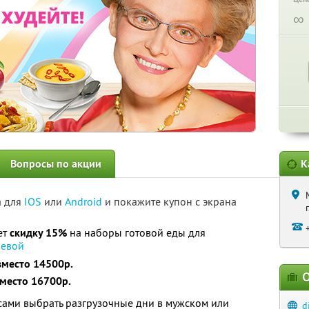
∞
Вопросы по акции
К
а для
IOS
или
Android
и покажите купон с экрана
ет
скидку 15%
на наборы готовой еды для
евой
вместо 14500р.
О
место 16700р.
сами выбрать разгрузочные дни в мужском или
d