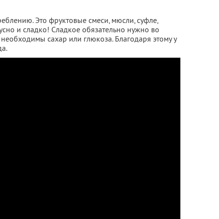
еблению. Это фруктовые смеси, мюсли, суфле,
усно и сладко! Сладкое обязательно нужно во
у необходимы сахар или глюкоза. Благодаря этому у
да.