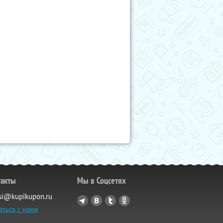
такты
Мы в Соцсетях
si@kupikupon.ru
аться с нами