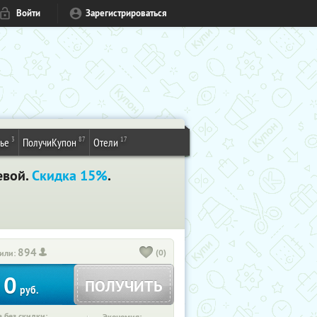
Войти
Зарегистрироваться
3
87
17
ье
ПолучиКупон
Отели
евой.
Скидка 15%
.
894
(0)
или:
0
ПОЛУЧИТЬ
руб.
 без скидки: