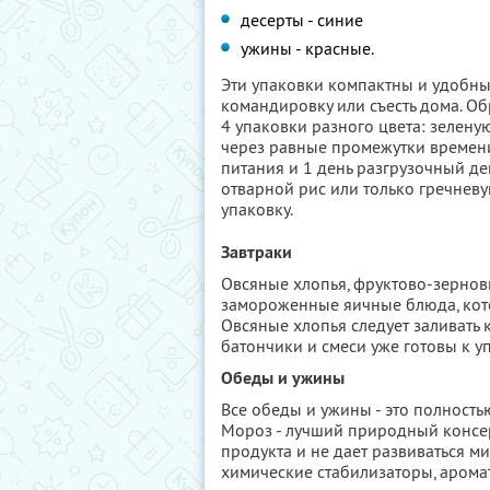
десерты - синие
ужины - красные.
Эти упаковки компактны и удобны, 
командировку или съесть дома. Об
4 упаковки разного цвета: зеленую
через равные промежутки времени
питания и 1 день разгрузочный ден
отварной рис или только гречневу
упаковку.
Завтраки
Овсяные хлопья, фруктово-зернов
замороженные яичные блюда, кот
Овсяные хлопья следует заливать 
батончики и смеси уже готовы к у
Обеды и ужины
Все обеды и ужины - это полност
Мороз - лучший природный консер
продукта и не дает развиваться м
химические стабилизаторы, аромат