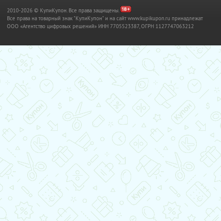
2010-2026 © КупиКупон. Все права защищены.
Все права на товарный знак "КупиКупон" и на сайт www.kupikupon.ru принадлежат
OOO «Агентство цифровых решений» ИНН 7705523387, ОГРН 1127747063212