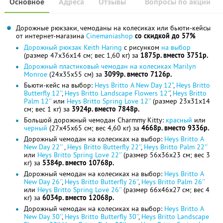
Основное
Адреса
Отзывы
Вопросы по акции
Дорожные рюкзаки, чемоданы на колесиках или бьюти-кейсы
от интернет-магазина
Cinemaniashop
со скидкой до 57%
Дорожный рюкзак Keith Haring
с рисунком
на выбор
(размер 47x36x14 см; вес 1,60 кг) за
1875р. вместо 3751р.
Дорожный пластиковый чемодан на колесиках Marilyn
Monroe
(24x35x55 см) за
3099р. вместо 7126р.
Бьюти-кейс на выбор:
Heys Britto A New Day 12"
,
Heys Britto
Butterfly 12''
,
Heys Britto Landscape Flowers 12'
',
Heys Britto
Palm 12''
или
Heys Britto Spring Love 12''
(размер 23x31x14
см; вес 1 кг) за
3924р. вместо 7848р.
Большой дорожный чемодан Charmmy Kitty:
красный
или
черный
(27x45x65 см; вес 4,60 кг) за
4668р. вместо 9336р.
Дорожный чемодан на колесиках на выбор:
Heys Britto A
New Day 22''
,
Heys Britto Butterfly 22''
,
Heys Britto Palm 22''
или
Heys Britto Spring Love 22''
(размер 56x36x23 см; вес 3
кг) за
5384р. вместо 10768р.
Дорожный чемодан на колесиках на выбор:
Heys Britto A
New Day 26''
,
Heys Britto Butterfly 26''
,
Heys Britto Palm 26''
или
Heys Britto Spring Love 26''
(размер 66x46x27 см; вес 4
кг) за
6034р. вместо 12068р.
Дорожный чемодан на колесиках на выбор:
Heys Britto A
New Day 30''
,
Heys Britto Butterfly 30''
,
Heys Britto Landscape