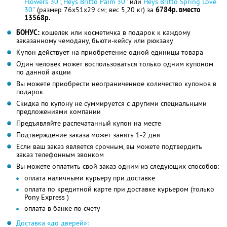
Flowers 30''
,
Heys Britto Palm 30''
или
Heys Britto Spring Love
30''
(размер 76x51x29 см; вес 5,20 кг) за
6784р. вместо
13568р.
БОНУС:
кошелек или косметичка в подарок к каждому
заказанному чемодану, бьюти-кейсу или рюкзаку
Купон действует на приобретение одной единицы товара
Один человек может воспользоваться только одним купоном
по данной акции
Вы можете приобрести неограниченное количество купонов в
подарок
Скидка по купону не суммируется с другими специальными
предложениями компании
Предъявляйте распечатанный купон на месте
Подтверждение заказа может занять 1-2 дня
Если ваш заказ является срочным, вы можете подтвердить
заказ телефонным звонком
Вы можете оплатить свой заказ одним из следующих способов:
оплата наличными курьеру при доставке
оплата по кредитной карте при доставке курьером (только
Pony Express )
оплата в банке по счету
Доставка «до дверей»: