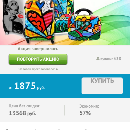
Акция завершилась
338
ПОВТОРИТЬ АКЦИЮ
Купили:
Человек проголосовало: 4
КУПИТЬ
1875
от
руб.
Цена без скидки:
Экономия:
13568
57%
руб.