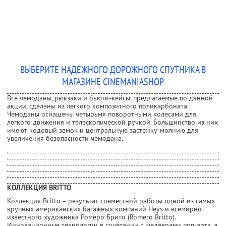
ВЫБЕРИТЕ НАДЕЖНОГО ДОРОЖНОГО СПУТНИКА В
МАГАЗИНЕ CINEMANIASHOP
Все чемоданы, рюкзаки и бьюти-кейсы, предлагаемые по данной
акции, сделаны из легкого композитного поликарбоната.
Чемоданы оснащены четырьмя поворотными колесами для
легкого движения и телескопической ручкой. Большинство из них
имеют кодовый замок и центральную застежку-молнию для
увеличения безопасности чемодана.
КОЛЛЕКЦИЯ BRITTO
Коллекция Britto – результат совместной работы одной из самых
крупных американских багажных компаний Heys и всемирно
известного художника Ромеро Брито (Romero Britto).
Инновационные технологии в сочетании с шедеврами поп-арта, а