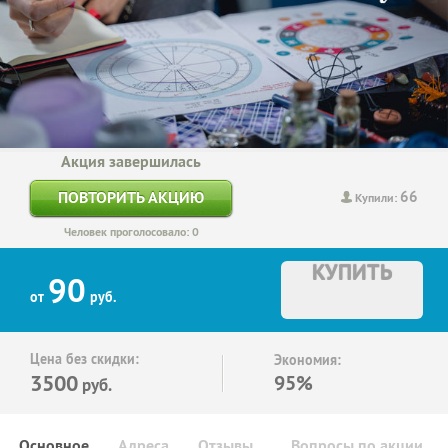
Акция завершилась
66
ПОВТОРИТЬ АКЦИЮ
Купили:
Человек проголосовало: 0
КУПИТЬ
90
от
руб.
Цена без скидки:
Экономия:
3500
95%
руб.
Основное
Адреса
Отзывы
Вопросы по акции