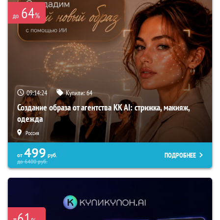
64
%
до
09:14:23
Купили:
64
Создание образа от агентства KK AI: стрижка, макияж,
одежда
Россия
499
ПОДРОБНЕЕ
от
руб.
до
6400
руб.
-61