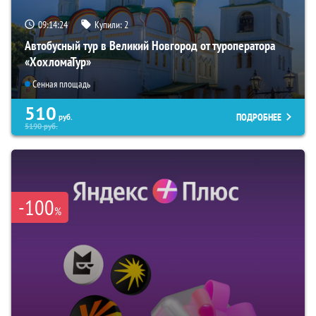
09:14:23
Купили:
2
Автобусный тур в Великий Новгород от туроператора
«ХохломаТур»
Сенная площадь
510
ПОДРОБНЕЕ
руб.
5190
руб.
-100
%