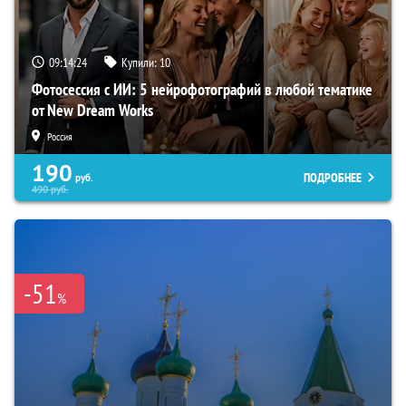
09:14:23
Купили:
10
Фотосессия с ИИ: 5 нейрофотографий в любой тематике
от New Dream Works
Россия
190
ПОДРОБНЕЕ
руб.
490
руб.
-51
%