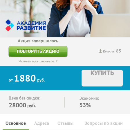
Акция завершилась
85
ПОВТОРИТЬ АКЦИЮ
Купили:
Человек проголосовало: 2
КУПИТЬ
1880
от
руб.
Цена без скидки:
Экономия:
28000
53%
руб.
Основное
Адреса
Отзывы
Вопросы по акции