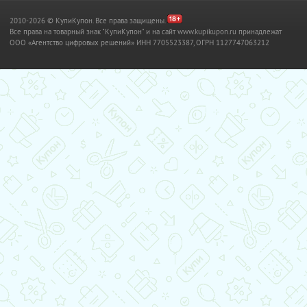
2010-2026 © КупиКупон. Все права защищены.
Все права на товарный знак "КупиКупон" и на сайт www.kupikupon.ru принадлежат
OOO «Агентство цифровых решений» ИНН 7705523387, ОГРН 1127747063212