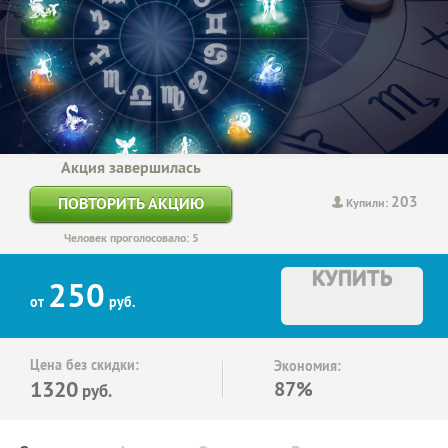
Акция завершилась
203
ПОВТОРИТЬ АКЦИЮ
Купили:
Человек проголосовало: 5
КУПИТЬ
250
от
руб.
Цена без скидки:
Экономия:
1320
87%
руб.