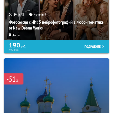
19:16:50
Купили:
9
Фотосессия с ИИ: 5 нейрофотографий в любой тематике
от New Dream Works
Россия
190
ПОДРОБНЕЕ
руб.
490
руб.
-51
%