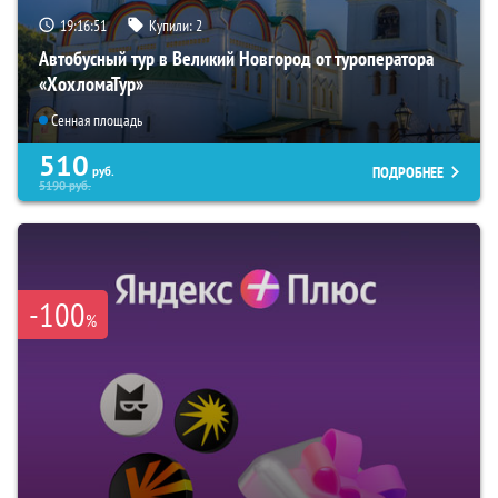
19:16:50
Купили:
2
Автобусный тур в Великий Новгород от туроператора
«ХохломаТур»
Сенная площадь
510
ПОДРОБНЕЕ
руб.
5190
руб.
-100
%