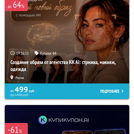
64
%
до
19:16:50
Купили:
64
Создание образа от агентства KK AI: стрижка, макияж,
одежда
Россия
499
ПОДРОБНЕЕ
от
руб.
до
6400
руб.
-61
%