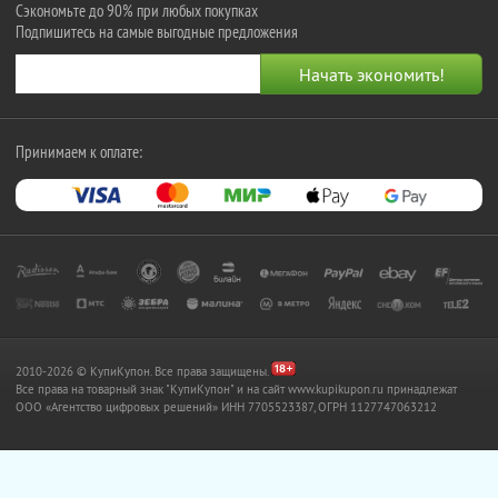
Сэкономьте до 90% при любых покупках
Подпишитесь на самые выгодные предложения
Принимаем к оплате:
2010-2026 © КупиКупон. Все права защищены.
Все права на товарный знак "КупиКупон" и на сайт www.kupikupon.ru принадлежат
OOO «Агентство цифровых решений» ИНН 7705523387, ОГРН 1127747063212