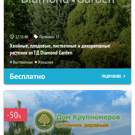
12:31:40
Получили:
15
Хвойные, плодовые, лиственные и декоративные
растения от ТД Diamond Garden
Выставочная
Угрешская
Бесплатно
ПОДРОБНЕЕ
-50
%