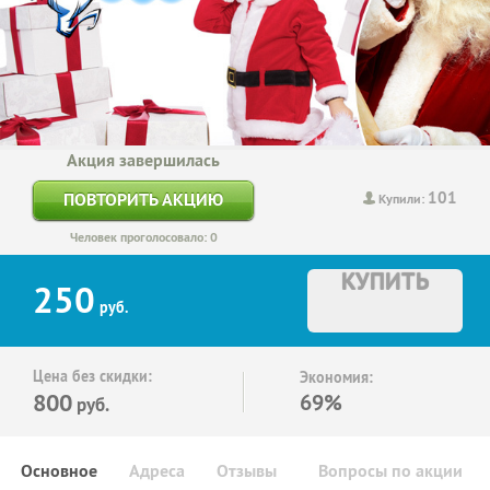
Акция завершилась
101
ПОВТОРИТЬ АКЦИЮ
Купили:
Человек проголосовало: 0
КУПИТЬ
250
руб.
Цена без скидки:
Экономия:
800
69%
руб.
Основное
Адреса
Отзывы
Вопросы по акции