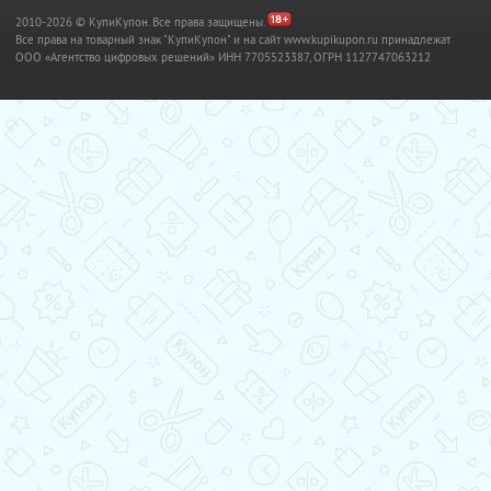
2010-2026 © КупиКупон. Все права защищены.
Все права на товарный знак "КупиКупон" и на сайт www.kupikupon.ru принадлежат
OOO «Агентство цифровых решений» ИНН 7705523387, ОГРН 1127747063212