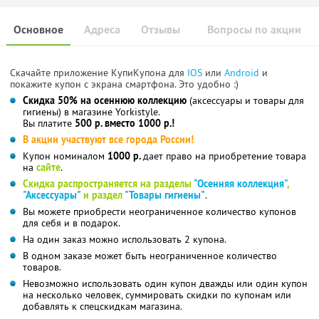
Основное
Адреса
Отзывы
Вопросы по акции
Скачайте приложение КупиКупона для
IOS
или
Android
и
покажите купон с экрана смартфона. Это удобно :)
Скидка 50% на осеннюю коллекцию
(аксессуары и товары для
гигиены) в магазине Yorkistyle.
Вы платите
500 р. вместо 1000 р.!
В акции участвуют все города России!
Купон номиналом
1000 р.
дает право на приобретение товара
на
сайте
.
Скидка распространяется на разделы
"Осенняя коллекция"
,
"Аксессуары"
и раздел
"Товары гигиены"
.
Вы можете приобрести неограниченное количество купонов
для себя и в подарок.
На один заказ можно использовать 2 купона.
В одном заказе может быть неограниченное количество
товаров.
Невозможно использовать один купон дважды или один купон
на несколько человек, суммировать скидки по купонам или
добавлять к спецскидкам магазина.