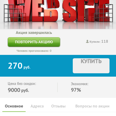
Акция завершилась
118
ПОВТОРИТЬ АКЦИЮ
Купили:
Человек проголосовало: 0
КУПИТЬ
270
руб.
Цена без скидки:
Экономия:
9000
97%
руб.
Основное
Адреса
Отзывы
Вопросы по акции