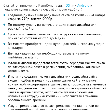
Скачайте приложение КупиКупона для
IOS
или
Android
и
покажите купон с экрана смартфона. Это удобно :)
Создание дизайна или редизайна сайта от компании «Ниагара
Стар»
за 270р. вместо 9000р.
По одному купону вы получаете один макет дизайна или
редизайна сайта
Сроки исполнения согласуются с загруженностью компании,
примерно составляют от 1 до 4 дней
Вы можете приобрести один купон для себя и сколько угодно
в подарок!
Для активации, купон необходимо выслать на почту
mail@niagarastar.ru
Готовый дизайн предоставляется путем передачи макета сайта
по электронной почте в расширении, выбранным компанией-
исполнителем
В понятие создания макета дизайна или редизайна сайта
входит подбор и редактирование шапки сайта, указание
контактной информации в шапке сайта, прорисовка элементов
меню, создание текстового логотипа, проектирование областей
сайта и другие работы, которые сочтут возможным для
исполнения сотрудники компании исполнителя в течение
обозначенного времени.
Услуга предоставляется после предъявления (лично или по
электронной почте) купона и заполнения опросника,