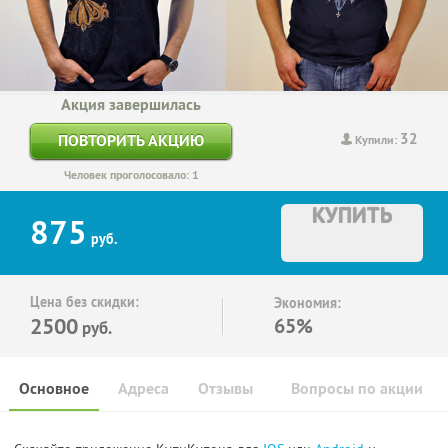
Акция завершилась
32
ПОВТОРИТЬ АКЦИЮ
Купили:
Человек проголосовало: 1
КУПИТЬ
875
руб.
Цена без скидки:
Экономия:
2500
65%
руб.
Основное
Адреса
Отзывы
Вопросы по акции