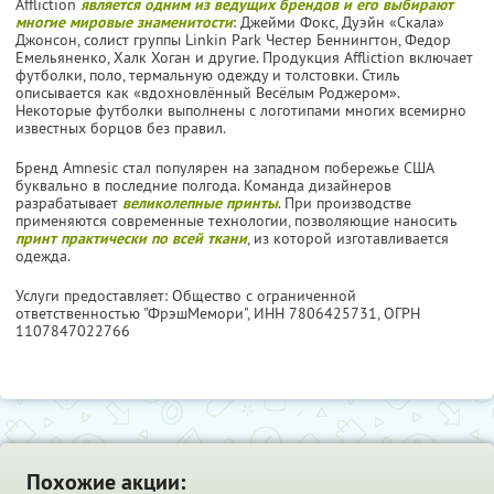
Affliction
является одним из ведущих брендов и его выбирают
многие мировые знаменитости
: Джейми Фокс, Дуэйн «Скала»
Джонсон, солист группы Linkin Park Честер Беннингтон, Федор
Емельяненко, Халк Хоган и другие. Продукция Affliction включает
футболки, поло, термальную одежду и толстовки. Стиль
описывается как «вдохновлённый Весёлым Роджером».
Некоторые футболки выполнены с логотипами многих всемирно
известных борцов без правил.
Бренд Amnesic стал популярен на западном побережье США
буквально в последние полгода. Команда дизайнеров
разрабатывает
великолепные принты
. При производстве
применяются современные технологии, позволяющие наносить
принт практически по всей ткани
, из которой изготавливается
одежда.
Услуги предоставляет: Общество с ограниченной
ответственностью "ФрэшМемори",
ИНН 7806425731
, ОГРН
1107847022766
Похожие акции: