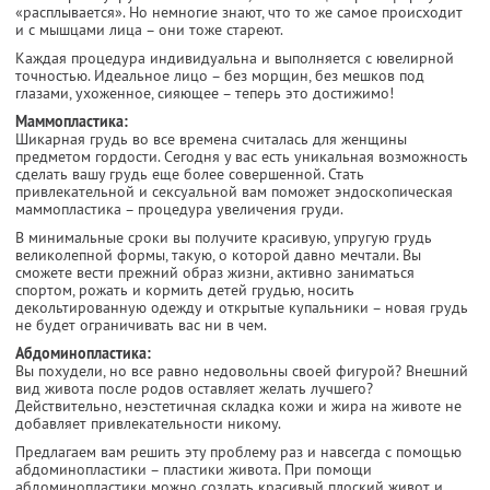
«расплывается». Но немногие знают, что то же самое происходит
и с мышцами лица – они тоже стареют.
Каждая процедура индивидуальна и выполняется с ювелирной
точностью. Идеальное лицо – без морщин, без мешков под
глазами, ухоженное, сияющее – теперь это достижимо!
Маммопластика:
Шикарная грудь во все времена считалась для женщины
предметом гордости. Сегодня у вас есть уникальная возможность
сделать вашу грудь еще более совершенной. Стать
привлекательной и сексуальной вам поможет эндоскопическая
маммопластика – процедура увеличения груди.
В минимальные сроки вы получите красивую, упругую грудь
великолепной формы, такую, о которой давно мечтали. Вы
сможете вести прежний образ жизни, активно заниматься
спортом, рожать и кормить детей грудью, носить
декольтированную одежду и открытые купальники – новая грудь
не будет ограничивать вас ни в чем.
Абдоминопластика:
Вы похудели, но все равно недовольны своей фигурой? Внешний
вид живота после родов оставляет желать лучшего?
Действительно, неэстетичная складка кожи и жира на животе не
добавляет привлекательности никому.
Предлагаем вам решить эту проблему раз и навсегда с помощью
абдоминопластики – пластики живота. При помощи
абдоминопластики можно создать красивый плоский живот и