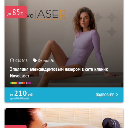
85
%
до
03:24:15
Купили:
26
Эпиляция александритовым лазером в сети клиник
NovoLaser
210
ПОДРОБНЕЕ
от
руб.
до
18250
руб.