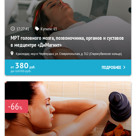
17:27:40
Купили:
65
МРТ головного мозга, позвоночника, органов и суставов
в медцентре «ДиМагнит»
Краснодар, мкр-н Черёмушки, ул. Ставропольская, д. 312 (Старокубанское кольцо)
380
ПОДРОБНЕЕ
от
руб.
до
14700
руб.
-66
%