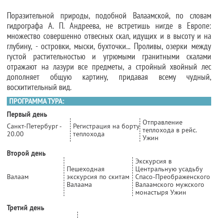
Поразительной природы, подобной Валаамской, по словам
гидрографа А. П. Андреева, не встретишь нигде в Европе:
множество совершенно отвесных скал, идущих и в высоту и на
глубину, - островки, мыски, бухточки... Проливы, озерки между
густой растительностью и угрюмыми гранитными скалами
отражают на лазури все предметы, а стройный хвойный лес
дополняет общую картину, придавая всему чудный,
восхитительный вид.
ПРОГРАММА ТУРА:
Первый день
Отправление
Санкт-Петербург -
Регистрация на борту
теплохода в рейс.
20.00
теплохода
Ужин
Второй день
Экскурсия в
Пешеходная
Центральную усадьбу
Валаам
экскурсия по скитам
Спасо-Преображенского
Валаама
Валаамского мужского
монастыря Ужин
Третий день