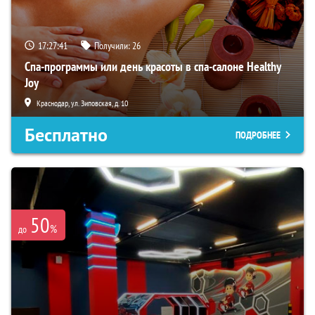
17:27:40
Получили:
26
Спа-программы или день красоты в спа-салоне Healthy
Joy
Краснодар, ул. Зиповская, д. 10
Бесплатно
ПОДРОБНЕЕ
50
%
до