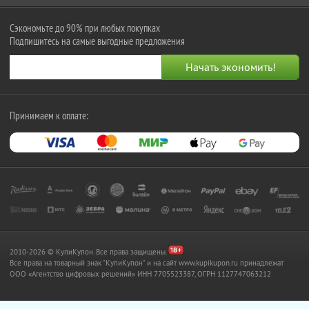
Сэкономьте до 90% при любых покупках
Подпишитесь на самые выгодные предложения
Принимаем к оплате:
2010-2026 © КупиКупон. Все права защищены.
Все права на товарный знак "КупиКупон" и на сайт www.kupikupon.ru принадлежат
OOO «Агентство цифровых решений» ИНН 7705523387, ОГРН 1127747063212