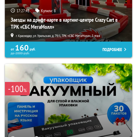
17:27:40
Купили:
8
Заезды на дрифт-карте в картинг-центре Crazy Cart в
ТРК «СБС МегаМолл»
г. Краснодар, ул. Уральская, д. 79/1, ТРК «СБС МегаМолл», 3 этаж
160
ПОДРОБНЕЕ
от
руб.
до
2000
руб.
-100
%