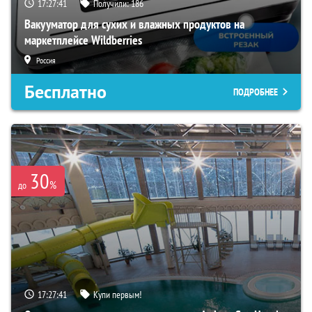
17:27:40
Получили:
186
Вакууматор для сухих и влажных продуктов на
маркетплейсе Wildberries
Россия
Бесплатно
ПОДРОБНЕЕ
30
%
до
17:27:40
Купи первым!