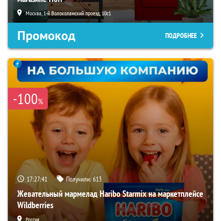
Москва, 1-й Волоколамский проезд, 10с1
Промокод
ПОДРОБНЕЕ
-100
%
17:27:40
Получили:
613
Жевательный мармелад Haribo Starmix на маркетплейсе
Wildberries
Россия