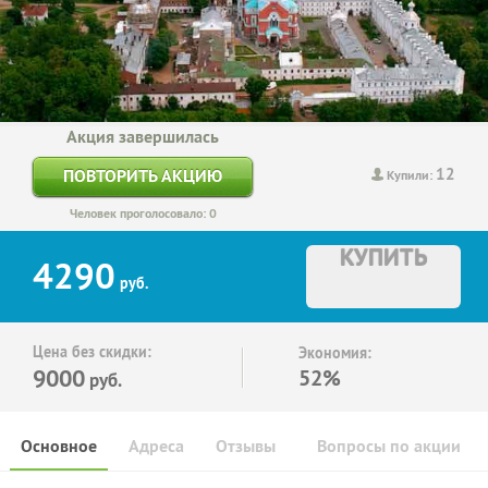
Акция завершилась
12
ПОВТОРИТЬ АКЦИЮ
Купили:
Человек проголосовало: 0
КУПИТЬ
4290
руб.
Цена без скидки:
Экономия:
9000
52%
руб.
Основное
Адреса
Отзывы
Вопросы по акции