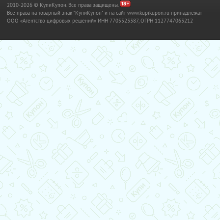
2010-2026 © КупиКупон. Все права защищены.
Все права на товарный знак "КупиКупон" и на сайт www.kupikupon.ru принадлежат
OOO «Агентство цифровых решений» ИНН 7705523387, ОГРН 1127747063212