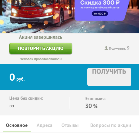
Акция завершилась
9
ПОВТОРИТЬ АКЦИЮ
Получили:
Человек проголосовало: 0
ПОЛУЧИТЬ
0
руб.
Цена без скидки:
Экономия:
∞
30
%
Основное
Адреса
Отзывы
Вопросы по акции