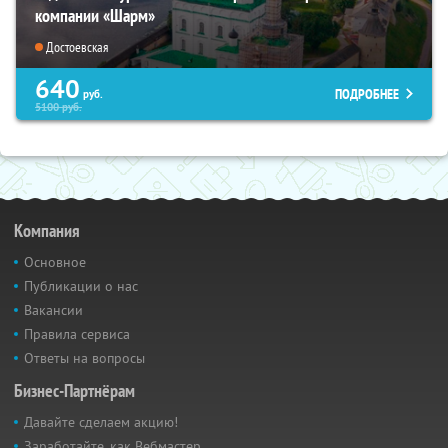
компании «Шарм»
Достоевская
640
ПОДРОБНЕЕ
руб.
5100
руб.
Компания
Основное
Публикации о нас
Вакансии
Правила сервиса
Ответы на вопросы
Бизнес-Партнёрам
Давайте сделаем акцию!
Заработайте, как Вебмастер