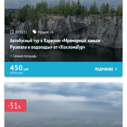
00:31:49
Купили:
24
Автобусный тур в Карелию «Мраморный каньон
Рускеала и водопады» от «ХохломаТур»
Сенная площадь
450
ПОДРОБНЕЕ
руб.
4550
руб.
-51
%