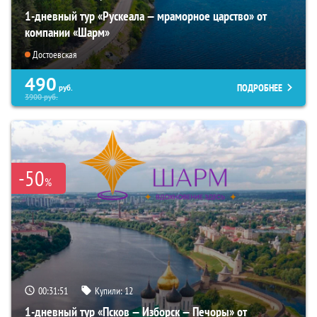
1-дневный тур «Рускеала — мраморное царство» от
компании «Шарм»
Достоевская
490
ПОДРОБНЕЕ
руб.
3900
руб.
-50
%
00:31:49
Купили:
12
1-дневный тур «Псков — Изборск — Печоры» от