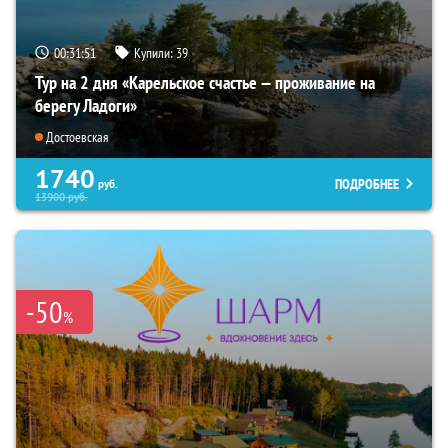
00:31:49
Купили:
39
Тур на 2 дня «Карельское счастье — проживание на
берегу Ладоги»
Достоевская
1740
ПОДРОБНЕЕ
руб.
13900
руб.
-50
%