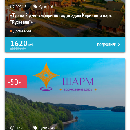
00:31:49
Купили:
6
«Тур на 2 дня: сафари по водопадам Карелии и парк
“Рускеала"»
Достоевская
1620
ПОДРОБНЕЕ
руб.
12900
руб.
-50
%
00:31:49
Купили:
48