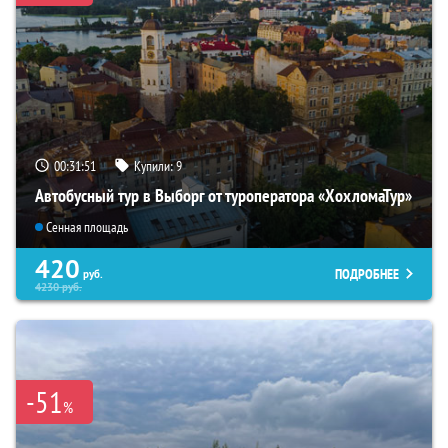
00:31:49
Купили:
9
Автобусный тур в Выборг от туроператора «ХохломаТур»
Сенная площадь
420
ПОДРОБНЕЕ
руб.
4230
руб.
-51
%