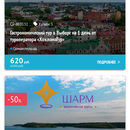
00:31:49
Купили:
5
Гастрономический тур в Выборг на 1 день от
туроператора «ХохломаТур»
Сенная площадь
620
ПОДРОБНЕЕ
руб.
6290
руб.
-50
%