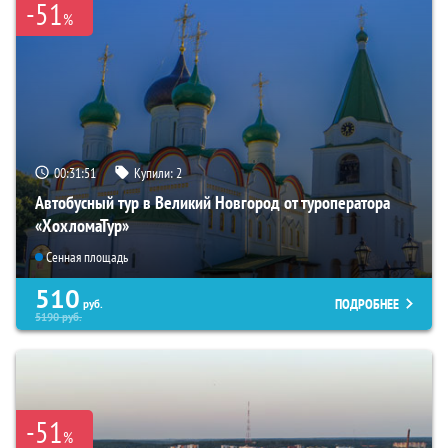
-51
%
00:31:49
Купили:
2
Автобусный тур в Великий Новгород от туроператора
«ХохломаТур»
Сенная площадь
510
ПОДРОБНЕЕ
руб.
5190
руб.
-51
%