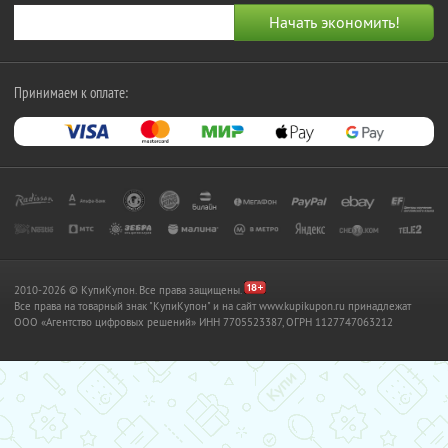
Принимаем к оплате:
2010-2026 © КупиКупон. Все права защищены.
Все права на товарный знак "КупиКупон" и на сайт www.kupikupon.ru принадлежат
OOO «Агентство цифровых решений» ИНН 7705523387, ОГРН 1127747063212