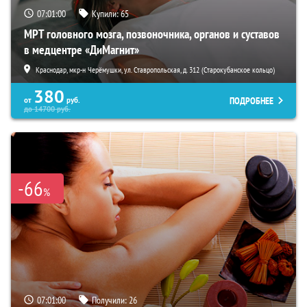
07:00:59
Купили:
65
МРТ головного мозга, позвоночника, органов и суставов
в медцентре «ДиМагнит»
Краснодар, мкр-н Черёмушки, ул. Ставропольская, д. 312 (Старокубанское кольцо)
380
ПОДРОБНЕЕ
от
руб.
до
14700
руб.
-66
%
07:00:59
Получили:
26