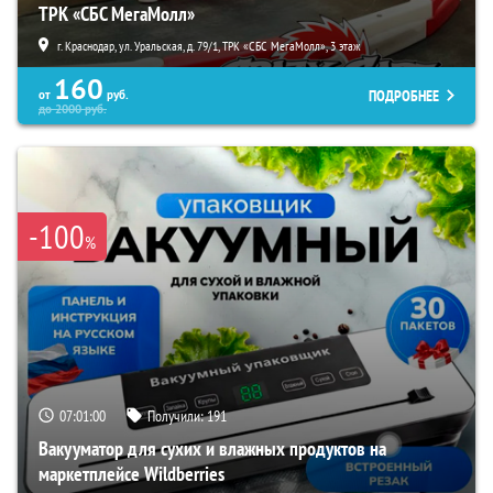
ТРК «СБС МегаМолл»
г. Краснодар, ул. Уральская, д. 79/1, ТРК «СБС МегаМолл», 3 этаж
160
ПОДРОБНЕЕ
от
руб.
до
2000
руб.
-100
%
07:00:59
Получили:
191
Вакууматор для сухих и влажных продуктов на
маркетплейсе Wildberries