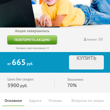
Акция завершилась
10
ПОВТОРИТЬ АКЦИЮ
Купили:
Человек проголосовало: 0
КУПИТЬ
665
от
руб.
Цена без скидки:
Экономия:
5900
70%
руб.
Основное
Адреса
Отзывы
Вопросы по акции