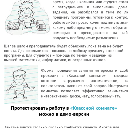
время, когда школьник или студент стол
с затруднением в выполнении дома
задания, не разобрался в теме по л
предмету программы, готовится к контр
работе либо просто хочет подтянуть зна
какому-либо предмету, он может обратит
помощью к преподавателю на са
получить необходимые разъяснения.
Шаг за шагом преподаватель будет объяснять, пока тема не будет
понята. Для школьников – помощь по любому предмету школьной
программы. Для студентов – помощь по темам и задачам из
высшей математики, информатики, иностранных языков.
Форма проведения занятия интересна и удоб
проходит в «Классной комнате» – специал
которое загружается автоматически, к
пользователь напишет свой вопрос. Инструмен
комната» позволяет эффективно заниматься
интерактивной доске, чату, голосовому чату.
Протестировать работу в
«Классной комнате»
можно в демо-версии
Занятие длится столько, сколько требуется клиенту. Иногда для