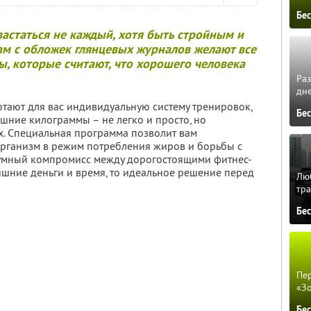
Бе
астаться не каждый, хотя быть стройным и
ам с обложек глянцевых журналов желают все
, которые считают, что хорошего человека
Ра
дне
тают для вас индивидуальную систему тренировок,
Бе
шние килограммы – не легко и просто, но
. Специальная программа позволит вам
рганизм в режим потребления жиров и борьбы с
зумный компромисс между дорогостоящими фитнес-
ишние деньги и время, то идеальное решение перед
Люб
тра
Бе
Пер
«З
Бе