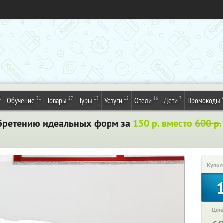
1
31
27
13
12
16
7
Обучение
Товары
Туры
Услуги
Отели
Дети
Промокоды
обретению идеальных форм за
150 р. вместо
600 р.
Купил
Цена