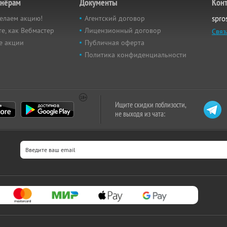
тнёрам
Документы
Кон
елаем акцию!
Агентский договор
spro
е, как Вебмастер
Лицензионный договор
Связ
е акции
Публичная оферта
Политика конфиденциальности
Ищите скидки поблизости,
не выходя из чата: