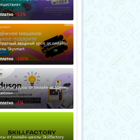
тешествия»
сплатно
-12%
сплатный вводный урок от онлайн-
олы Skysmart
сплатно
-100%
зличные курсы от онлайн-академии
дюсон»
сплатно
-5%
сы от онлайн-школы Skillfactory