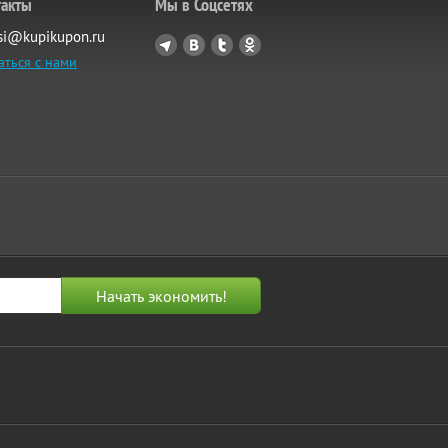
такты
Мы в Соцсетях
si@kupikupon.ru
аться с нами