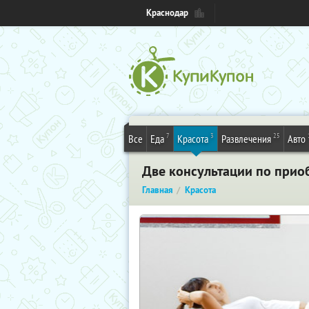
Краснодар
7
3
25
Все
Еда
Красота
Развлечения
Авто
Две консультации по при
Главная
Красота