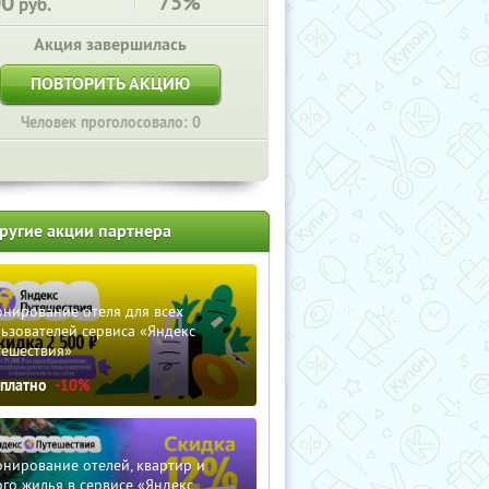
00
75%
руб.
Акция завершилась
ПОВТОРИТЬ АКЦИЮ
Человек проголосовало: 0
ругие акции партнера
нирование отеля для всех
ьзователей сервиса «Яндекс
тешествия»
сплатно
-10%
нирование отелей, квартир и
го жилья в сервисе «Яндекс