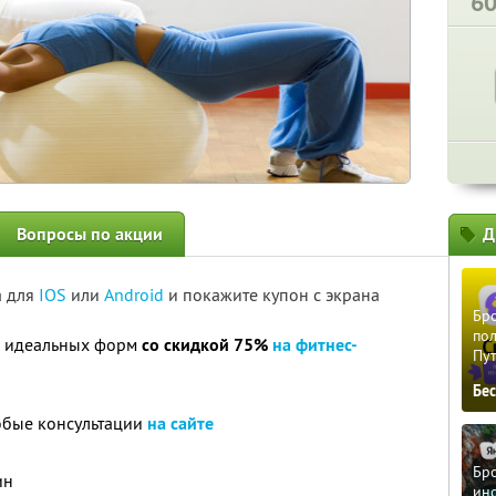
6
Вопросы по акции
Д
а для
IOS
или
Android
и покажите купон с экрана
Бро
пол
ю идеальных форм
со скидкой 75%
на фитнес-
Пу
Бе
юбые консультации
на сайте
Бро
ин
ино