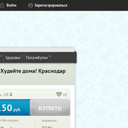
Войти
Зарегистрироваться
49
3
86
Здоровье
ПолучиКупон
Худейте дома! Краснодар
18
(0)
и:
150
КУПИТЬ
руб.
 без скидки:
Экономия: