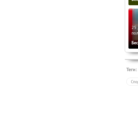
25 
по
Бе
Теги:
Спо