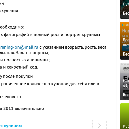
ин
Пу
охудения
Бе
необходимо:
их фотографий в полный рост и портрет крупным
Бе
шк
trening-on@mail.ru
c указанием возраста, роста, веса
льтатах. Задать вопросы;
Бе
ии полностью анонимны;
а и секретный код.
у после покупки
Ра
граниченное количество купонов для себя или в
«Э
Бе
о человека
ря 2011 включительно
ся купоном
Кур