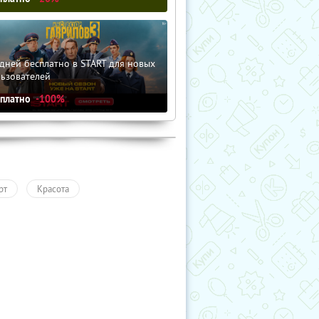
дней бесплатно в START для новых
льзователей
сплатно
-100%
рт
Красота