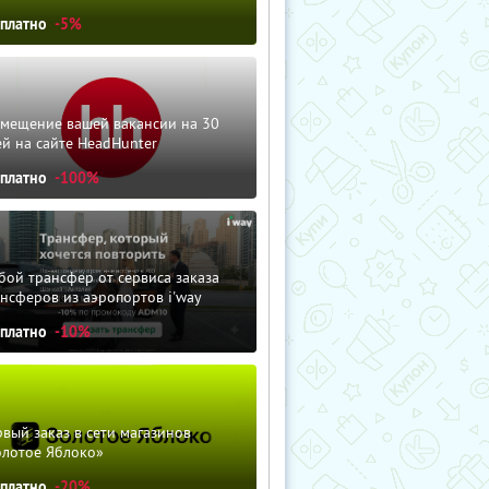
сплатно
-5%
змещение вашей вакансии на 30
й на сайте HeadHunter
сплатно
-100%
ой трансфер от сервиса заказа
нсферов из аэропортов i'way
сплатно
-10%
вый заказ в сети магазинов
олотое Яблоко»
сплатно
-20%