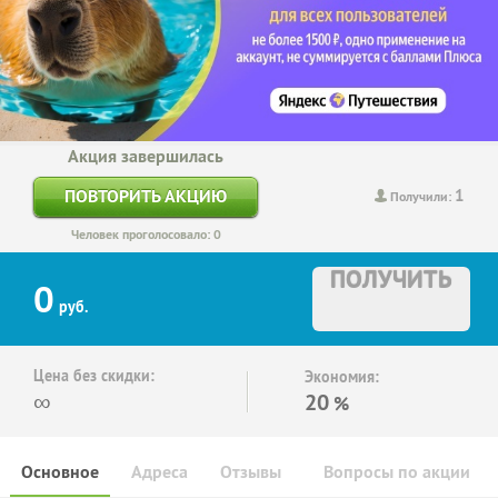
Акция завершилась
1
ПОВТОРИТЬ АКЦИЮ
Получили:
Человек проголосовало: 0
ПОЛУЧИТЬ
0
руб.
Цена без скидки:
Экономия:
∞
20
%
Основное
Адреса
Отзывы
Вопросы по акции