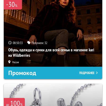
-30
%
08:50:32
Получили:
32
Обувь, одежда и сумки для всей семьи в магазине kari
на Wildberries
Россия
Промокод
ПОДРОБНЕЕ
100
%
до