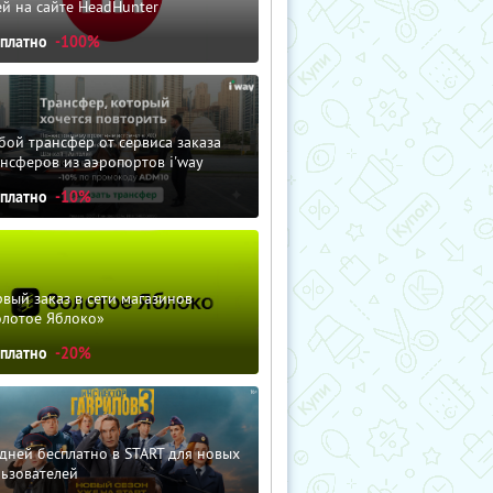
й на сайте HeadHunter
сплатно
-100%
ой трансфер от сервиса заказа
нсферов из аэропортов i'way
сплатно
-10%
вый заказ в сети магазинов
олотое Яблоко»
сплатно
-20%
дней бесплатно в START для новых
льзователей