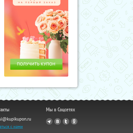
такты
Мы в Соцсетях
si@kupikupon.ru
аться с нами