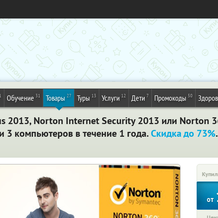
1
31
27
13
12
7
50
Обучение
Товары
Туры
Услуги
Дети
Промокоды
Здоров
s 2013, Norton Internet Security 2013 или Norton
ли 3 компьютеров в течение 1 года.
Скидка до 73%
Купил
от
Цена