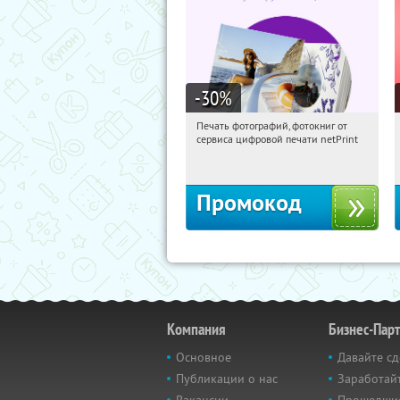
-30
%
Печать фотографий, фотокниг от
00:08:18
Получили:
4
сервиса цифровой печати netPrint
Россия
Промокод
Компания
Бизнес-Пар
Основное
Давайте сд
Публикации о нас
Заработайт
Вакансии
Прошедши