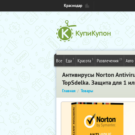
Краснодар
7
3
25
Все
Еда
Красота
Развлечения
Авто
Антивирусы Norton Antiviru
TopSdelka. Защита для 1 и
Главная
Товары