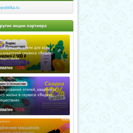
opsdelka.ru
ругие акции партнера
нирование отеля для всех
ьзователей сервиса «Яндекс
тешествия»
сплатно
-10%
нирование отелей, квартир и
го жилья в сервисе «Яндекс
тешествия»
сплатно
-12%