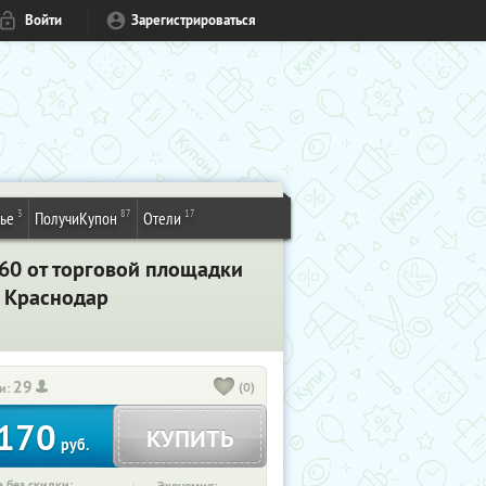
Войти
Зарегистрироваться
3
87
17
ье
ПолучиКупон
Отели
 360 от торговой площадки
. Краснодар
29
(0)
и:
170
КУПИТЬ
руб.
 без скидки: