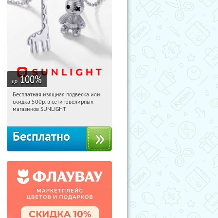
100
%
до
Бесплатная изящная подвеска или
00:08:18
Получили:
74
скидка 500р. в сети ювелирных
Россия
магазинов SUNLIGHT
Бесплатно