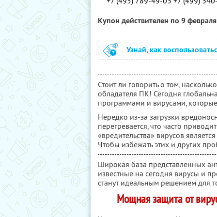
+7 (495) 789-49-03 +7 (499) 340
Купон действителен по 9 феврал
Узнай, как воспользовать
Стоит ли говорить о том, насколь
обладателя ПК! Сегодня глобальн
программами и вирусами, которые
Нередко из-за загрузки вредонос
перегревается, что часто приводи
«вредительства» вирусов являетс
Чтобы избежать этих и других про
Широкая база представленных ант
известные на сегодня вирусы и пр
станут идеальным решением для то
Мощная защита от вирус