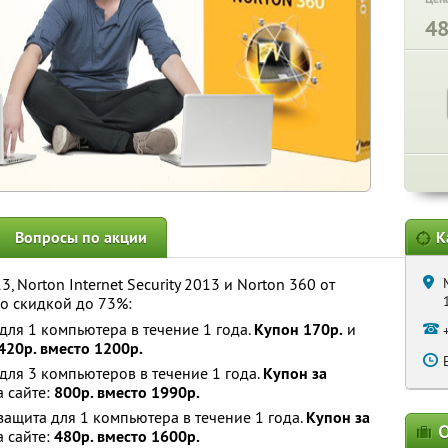
4
Вопросы по акции
К
3, Norton Internet Security 2013 и Norton 360 от
о скидкой до 73%:
 для 1 компьютера в течение 1 года.
Купон 170р.
и
420р. вместо 1200р.
 для 3 компьютеров в течение 1 года.
Купон за
а сайте:
800р. вместо 1990р.
 защита для 1 компьютера в течение 1 года.
Купон за
О
а сайте:
480р. вместо 1600р.