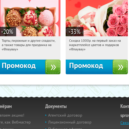
-20
%
-33
%
Торты, пирожные и другие сладости,
Скидка 1000р. на первый заказ на
00:08:18
Получили:
6
00:08:18
Получили:
18
а также товары для праздника на
маркетплейсе цветов и подарков
Россия
Россия
«Флаувау»
«Флаувау»
Промокод
Промокод
тнёрам
Документы
Кон
елаем акцию!
Агентский договор
spro
е, как Вебмастер
Лицензионный договор
Связ
е акции
Публичная оферта