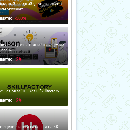
сплатный вводный урок от онлайн-
олы Skysmart
сплатно
-100%
зличные курсы от онлайн-академии
дюсон»
сплатно
-5%
сы от онлайн-школы Skillfactory
сплатно
-5%
змещение вашей вакансии на 30