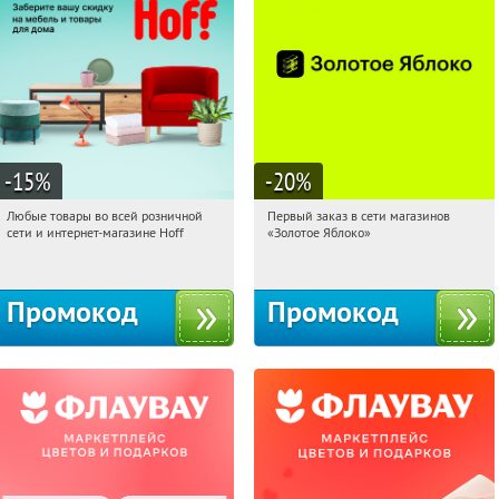
-15
%
-20
%
Любые товары во всей розничной
Первый заказ в сети магазинов
00:08:18
Получили:
83
00:08:18
Получи первым!
сети и интернет-магазине Hoff
«Золотое Яблоко»
Москва, 1-й Волоколамский проезд,
Россия
10с1
Промокод
Промокод