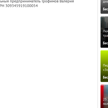
альный предприниматель Трофимов Валерий
дне
ГРН 309345919100054
Бе
Люб
тра
Бе
Пер
«З
Бе
25 
по