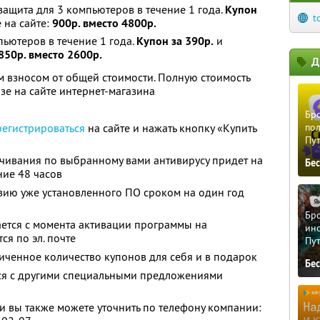
 защита для 3 компьютеров в течение 1 года.
Купон
t
 на сайте:
900р. вместо 4800р.
пьютеров в течение 1 года.
Купон за 390р.
и
850р. вместо 2600р.
Д
 взносом от общей стоимости. Полную стоимость
зе на сайте интернет-магазина
Бро
регистрироваться
на сайте и нажать кнопку «Купить
пол
Пу
ачивания по выбранному вами антивирусу придет на
Бе
ние 48 часов
ию уже установленного ПО сроком на один год
Бро
ется с момента активации программы на
ино
я по эл. почте
Пу
ченное количество купонов для себя и в подарок
Бе
тся с другими специальными предложениями
 вы также можете уточнить по телефону компании: