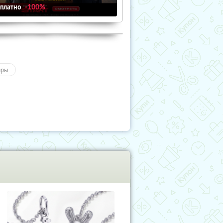
сплатно
-100%
ары