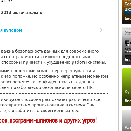
-02-97
Бе
шк
я 2013 включительно
Бе
ся купоном
Ра
«Э
ко важна безопасность данных для современного
ая сеть практически «кишит» вредоносными
Бе
 способны привести к ухудшению работы системы.
ными процессами компьютер перегружается и
т к его поломке. Но особенно неприятным моментом
я опасность утечки конфиденциальных данных.
блем, позаботьтесь о безопасности своего ПК!
Кур
ивирусов способна распознать практически все
Бе
едотвратить их проникновение в систему. Они
го, кто заботится о своем компьютере!
ов, программ-шпионов и других угроз!
Ра