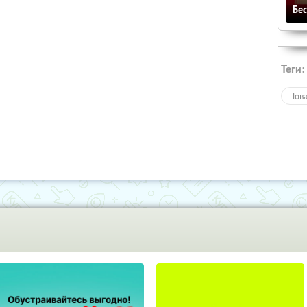
Бе
Теги:
Тов