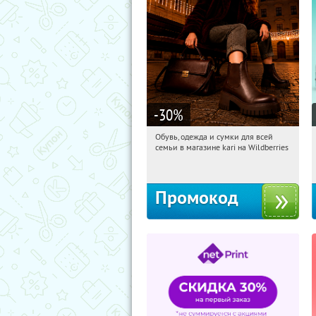
-30
%
Обувь, одежда и сумки для всей
00:08:18
Получили:
31
семьи в магазине kari на Wildberries
Россия
Промокод