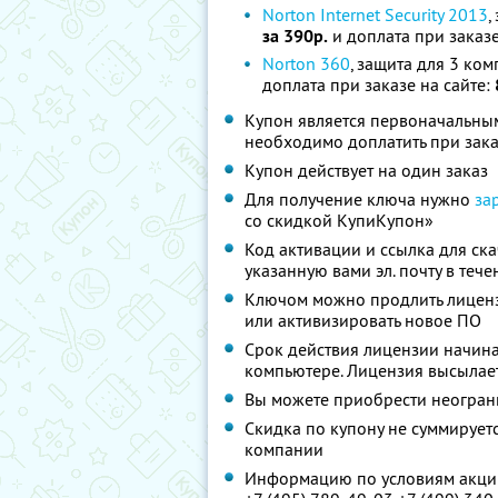
Norton Internet Security 2013
,
за 390р.
и доплата при заказе
Norton 360
, защита для 3 ком
доплата при заказе на сайте:
Купон является первоначальным
необходимо доплатить при зака
Купон действует на один заказ
Для получение ключа нужно
за
со скидкой КупиКупон»
Код активации и ссылка для ск
указанную вами эл. почту в тече
Ключом можно продлить лиценз
или активизировать новое ПО
Срок действия лицензии начина
компьютере. Лицензия высылаетс
Вы можете приобрести неограни
Скидка по купону не суммируе
компании
Информацию по условиям акции