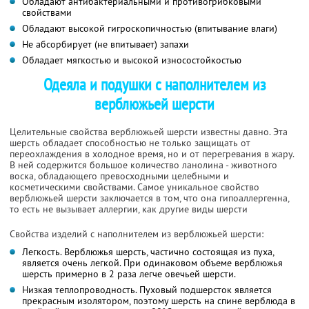
Обладают антибактериальными и противогрибковыми
свойствами
Обладают высокой гигроскопичностью (впитывание влаги)
Не абсорбирует (не впитывает) запахи
Обладает мягкостью и высокой износостойкостью
Одеяла и подушки с наполнителем из
верблюжьей шерсти
Целительные свойства верблюжьей шерсти известны давно. Эта
шерсть обладает способностью не только защищать от
переохлаждения в холодное время, но и от перегревания в жару.
В ней содержится большое количество ланолина - животного
воска, обладающего превосходными целебными и
косметическими свойствами. Самое уникальное свойство
верблюжьей шерсти заключается в том, что она гипоаллергенна,
то есть не вызывает аллергии, как другие виды шерсти
Свойства изделий с наполнителем из верблюжьей шерсти:
Легкость. Верблюжья шерсть, частично состоящая из пуха,
является очень легкой. При одинаковом объеме верблюжья
шерсть примерно в 2 раза легче овечьей шерсти.
Низкая теплопроводность. Пуховый подшерсток является
прекрасным изолятором, поэтому шерсть на спине верблюда в