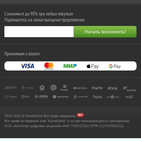
Сэкономьте до 90% при любых покупках
Подпишитесь на самые выгодные предложения
Принимаем к оплате:
2010-2026 © КупиКупон. Все права защищены.
Все права на товарный знак "КупиКупон" и на сайт www.kupikupon.ru принадлежат
OOO «Агентство цифровых решений» ИНН 7705523387, ОГРН 1127747063212