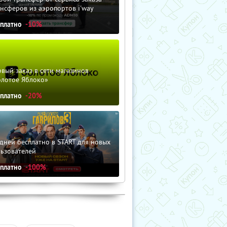
нсферов из аэропортов i'way
сплатно
-10%
вый заказ в сети магазинов
олотое Яблоко»
сплатно
-20%
дней бесплатно в START для новых
льзователей
сплатно
-100%