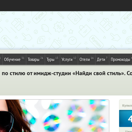
1
31
26
13
12
16
7
Обучение
Товары
Туры
Услуги
Отели
Дети
Промокоды
по стилю от имидж-студии «Найди свой стиль». Со
Купил
Цена