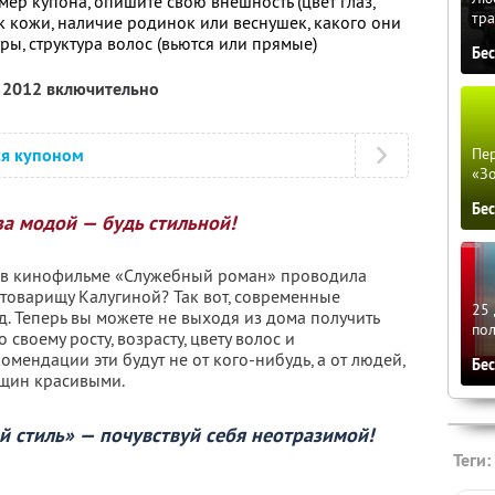
мер купона, опишите свою внешность (цвет глаз,
тра
к кожи, наличие родинок или веснушек, какого они
гуры, структура волос (вьются или прямые)
Бе
я 2012 включительно
ся купоном
Пер
«З
Бе
за модой — будь стильной!
а в кинофильме «Служебный роман» проводила
товарищу Калугиной? Так вот, современные
25 
. Теперь вы можете не выходя из дома получить
по
воему росту, возрасту, цвету волос и
мендации эти будут не от кого-нибудь, а от людей,
Бе
щин красивыми.
 стиль» — почувствуй себя неотразимой!
Теги: