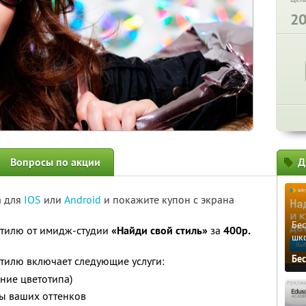
2
Вопросы по акции
Д
а для
IOS
или
Android
и покажите купон с экрана
Бе
стилю от имидж-студии
«Найди свой стиль»
за
400р.
шк
Бе
тилю включает следующие услуги:
ние цветотипа)
ры ваших оттенков