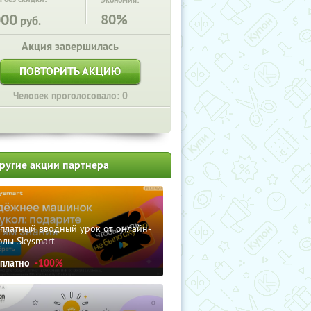
Экономия:
000
80%
руб.
Акция завершилась
ПОВТОРИТЬ АКЦИЮ
Человек проголосовало: 0
ругие акции партнера
сплатный вводный урок от онлайн-
олы Skysmart
сплатно
-100%