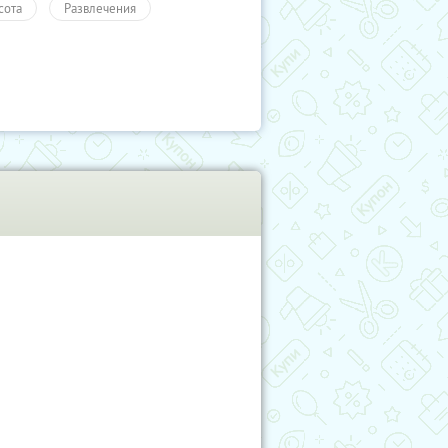
сота
Развлечения