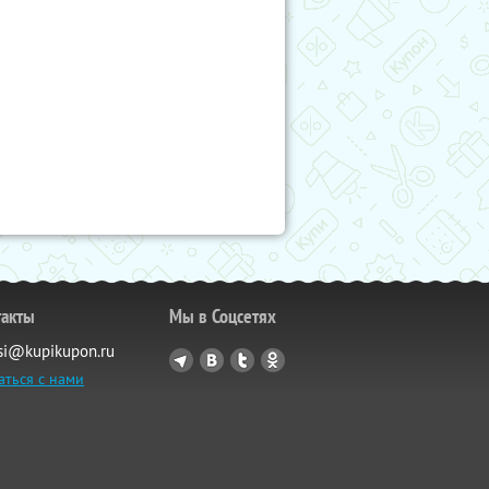
такты
Мы в Соцсетях
si@kupikupon.ru
аться с нами