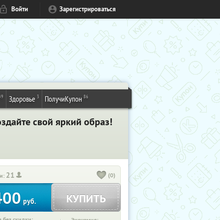
Войти
Зарегистрироваться
49
3
86
Здоровье
ПолучиКупон
здайте свой яркий образ!
21
(0)
и:
400
КУПИТЬ
руб.
 без скидки: