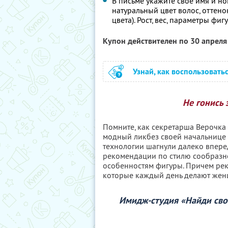
В письме укажите свое имя и но
натуральный цвет волос, оттено
цвета). Рост, вес, параметры фи
Купон действителен по 30 апрел
Узнай, как воспользовать
Не гонись 
Помните, как секретарша Верочк
модный ликбез своей начальнице 
технологии шагнули далеко вперед
рекомендации по стилю сообразно с
особенностям фигуры. Причем реко
которые каждый день делают жен
Имидж-студия «Найди свой