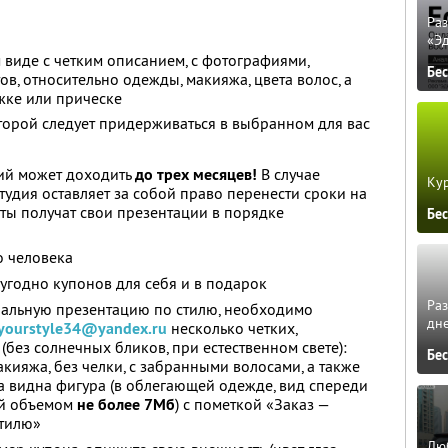
Ра
«Э
виде с четким описанием, с фотографиями,
Бе
в, относительно одежды, макияжа, цвета волос, а
жке или прическе
торой следует придерживаться в выбранном для вас
ий может доходить
до трех месяцев!
В случае
Кур
удия оставляет за собой право перенести сроки на
нты получат свои презентации в порядке
Бе
о человека
угодно купонов для себя и в подарок
Ра
нальную презентацию по стилю, необходимо
дне
yourstyle34@yandex.ru
несколько четких,
без солнечных бликов, при естественном свете):
Бе
кияжа, без челки, с забранными волосами, а также
ла видна фигура (в облегающей одежде, вид спереди
й объемом
не более 7Мб
) с пометкой «Заказ —
стилю»
Люб