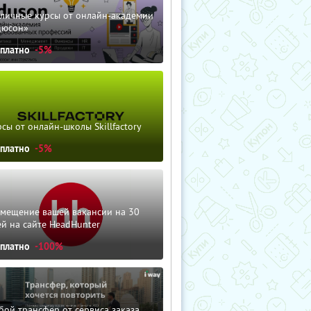
зличные курсы от онлайн-академии
дюсон»
сплатно
-5%
сы от онлайн-школы Skillfactory
сплатно
-5%
змещение вашей вакансии на 30
й на сайте HeadHunter
сплатно
-100%
ой трансфер от сервиса заказа