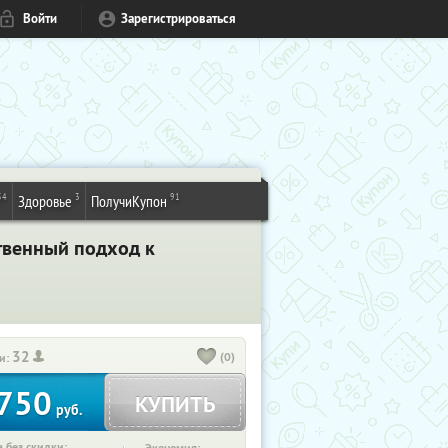
Войти
Зарегистрироваться
54
3
91
Здоровье
ПолучиКупон
твенный подход к
32
(0)
и:
750
КУПИТЬ
руб.
 без скидки: