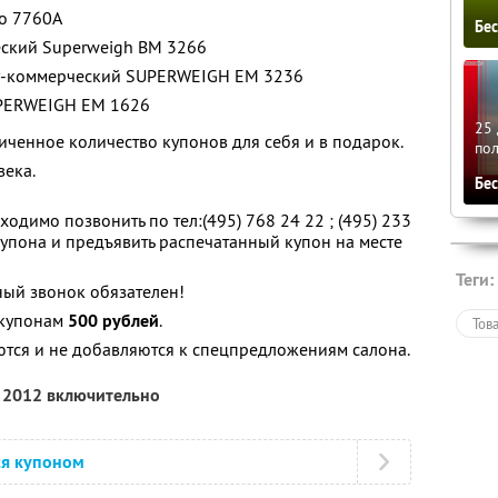
bo 7760A
Бе
ский Superweigh BM 3266
у-коммерческий SUPERWEIGH EМ 3236
UPERWEIGH EМ 1626
25 
ченное количество купонов для себя и в подарок.
по
века.
Бе
одимо позвонить по тел:(495) 768 24 22 ; (495) 233
купона и предъявить распечатанный купон на месте
Теги:
ный звонок обязателен!
 купонам
500 рублей
.
Тов
тся и не добавляются к спецпредложениям салона.
я 2012 включительно
ся купоном