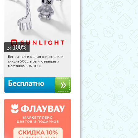
100
%
до
Бесплатная изящная подвеска или
16:12:20
Получили:
74
скидка 500р. в сети ювелирных
Россия
магазинов SUNLIGHT
Бесплатно