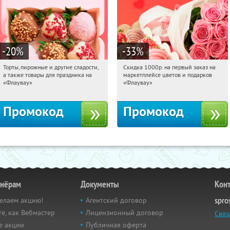
-20
%
-33
%
Торты, пирожные и другие сладости,
Скидка 1000р. на первый заказ на
16:12:20
Получили:
6
16:12:20
Получили:
18
а также товары для праздника на
маркетплейсе цветов и подарков
Россия
Россия
«Флаувау»
«Флаувау»
Промокод
Промокод
тнёрам
Документы
Кон
елаем акцию!
Агентский договор
spro
е, как Вебмастер
Лицензионный договор
Связ
е акции
Публичная оферта