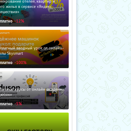
нирование отелей, квартир и
го жилья в сервисе «Яндекс
тешествия»
сплатно
-12%
сплатный вводный урок от онлайн-
олы Skysmart
сплатно
-100%
зличные курсы от онлайн-академии
дюсон»
сплатно
-5%