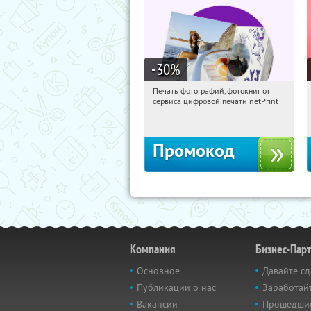
-30
%
Печать фотографий, фотокниг от
16:12:20
Получили:
4
сервиса цифровой печати netPrint
Россия
Промокод
Компания
Бизнес-Пар
Основное
Давайте сд
Публикации о нас
Заработайт
Вакансии
Прошедши