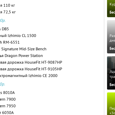
Кур
я 110 кг
 72,5 кг
Бе
0р.
s DB5
ный Izhimio СL 1500
Ра
дне
gh RM-6551
 Signature Mid-Size Bench
Бе
я Dragon Power Station
овая дорожка HouseFit HT-9087HP
овая дорожка HouseFit HT-9105HP
Люб
ктромагнитный Izhimio СЕ 2000
тра
0р.
Бе
us 8010A
ern 7900
ern 7950
Пер
r 6030A
«З