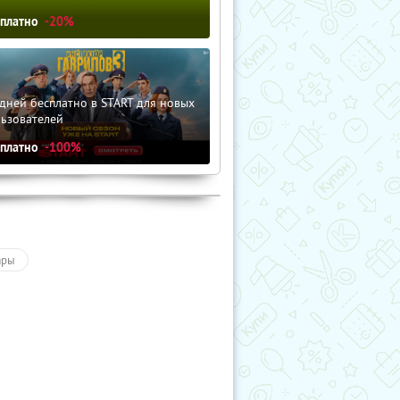
сплатно
-20%
дней бесплатно в START для новых
льзователей
сплатно
-100%
ары