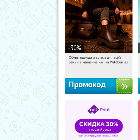
-30
%
Обувь, одежда и сумки для всей
16:12:20
Получили:
32
семьи в магазине kari на Wildberries
Россия
Промокод