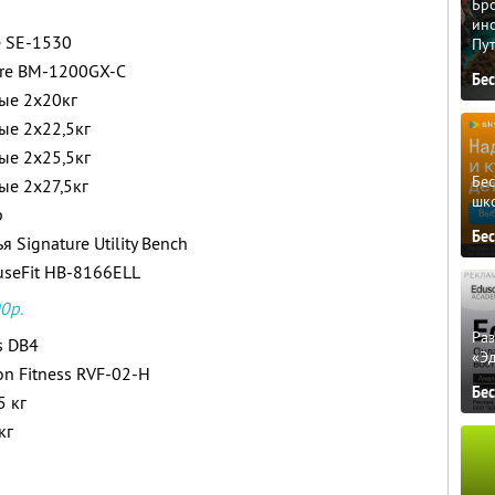
Бро
ино
e SE-1530
Пу
ure BM-1200GX-C
Бе
ые 2х20кг
ые 2х22,5кг
ые 2х25,5кг
Бе
ые 2х27,5кг
шк
p
Бе
 Signature Utility Bench
seFit HB-8166ELL
0р.
Ра
s DB4
«Э
n Fitness RVF-02-H
Бе
5 кг
кг