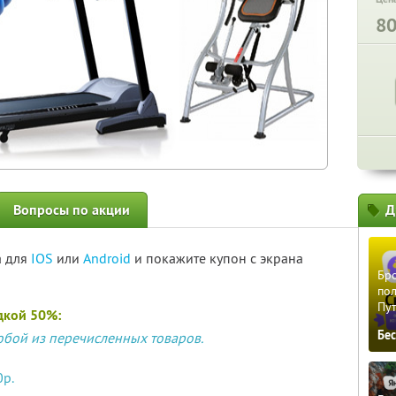
8
Вопросы по акции
Д
а для
IOS
или
Android
и покажите купон с экрана
Бро
пол
Пу
дкой 50%:
Бе
юбой из перечисленных товаров.
0р.