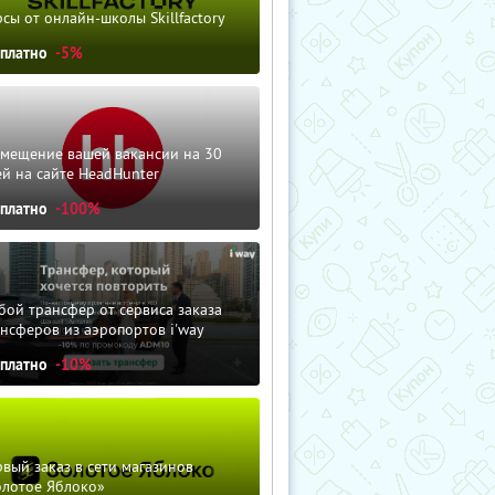
сы от онлайн-школы Skillfactory
сплатно
-5%
змещение вашей вакансии на 30
й на сайте HeadHunter
сплатно
-100%
ой трансфер от сервиса заказа
нсферов из аэропортов i'way
сплатно
-10%
вый заказ в сети магазинов
олотое Яблоко»