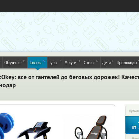
1
31
27
13
14
17
7
Обучение
Товары
Туры
Услуги
Отели
Дети
Промокоды
Okey: все от гантелей до беговых дорожек! Качес
снодар
Купил
от
Цена