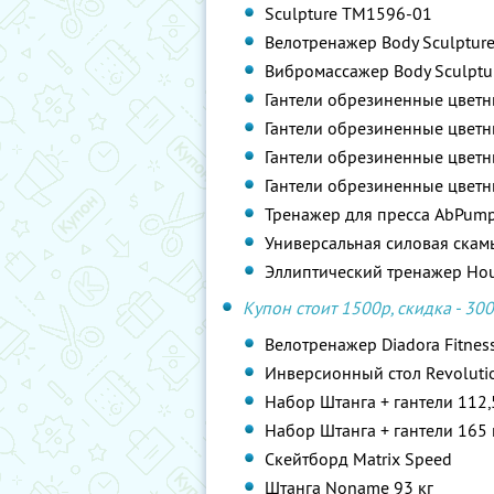
Sculpture TM1596-01
Велотренажер Body Sculptur
Вибромасcажер Body Sculpt
Гантели обрезиненные цветн
Гантели обрезиненные цветн
Гантели обрезиненные цветн
Гантели обрезиненные цветн
Тренажер для пресса AbPum
Универсальная силовая скамья
Эллиптический тренажер Hou
Купон стоит 1500р, скидка - 300
Велотренажер Diadora Fitnes
Инверсионный стол Revolutio
Набор Штанга + гантели 112,
Набор Штанга + гантели 165 
Скейтборд Matrix Speed
Штанга Noname 93 кг