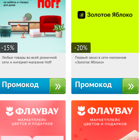
-15
%
-20
%
Любые товары во всей розничной
Первый заказ в сети магазинов
16:12:20
Получили:
83
16:12:20
Получи первым!
сети и интернет-магазине Hoff
«Золотое Яблоко»
Москва, 1-й Волоколамский проезд,
Россия
10с1
Промокод
Промокод