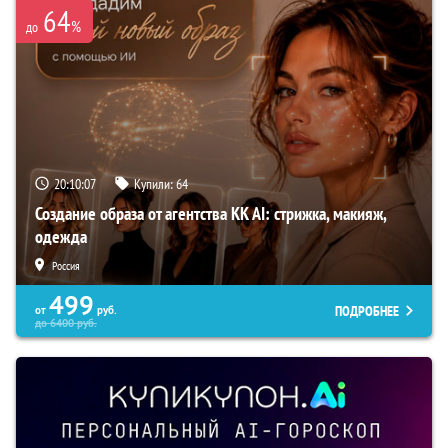
64
%
до
20:10:06
Купили:
64
Создание образа от агентства KK AI: стрижка, макияж,
одежда
Россия
499
ПОДРОБНЕЕ
от
руб.
до
6400
руб.