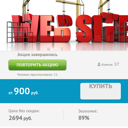
Акция завершилась
57
ПОВТОРИТЬ АКЦИЮ
Купили:
Человек проголосовало: 11
КУПИТЬ
900
от
руб.
Цена без скидки:
Экономия:
2694
89%
руб.