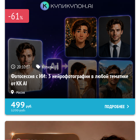
-61
%
20:10:06
Купили:
81
Фотосессия с ИИ: 3 нейрофотографии в любой тематике
от KK AI
Россия
499
ПОДРОБНЕЕ
руб.
1290
руб.