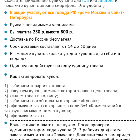
Скачайте приложение КупиКупона для
IOS
или
Android
и
покажите купон с экрана смартфона. Это удобно :)
В акции участвуют все города РФ кроме Москвы и Санкт-
Петербурга
Ручка с невидимыми чернилами
Вы платите
280 р. вместо 800 р.
Доставка по России бесплатная
Срок доставки составляет от 14 до 30 дней
Вы можете купить сколько угодно купонов для себя и в
подарок
Один купон действует на одну единицу товара
Как активировать купон:
1) выбираем товар из каталога;
2) покупаем купон, номинал которого равен цене товара;
3) кладем товар в корзину;
4) выбираем способ оплаты в корзине «Купон»;
5) оформляем заказ в корзине, в поле №4 «Комментарий к
заказу» вписываем номер купона;
6) оформляем заказ.
Больше ничего платить не нужно! После проверки
администратором кода купона (2–3 рабочих дня) статус
заказа изменится на «Оплачено». Дополнительно вам придет
письмо-оповещение на e-mail. Статус заказа в любой момент