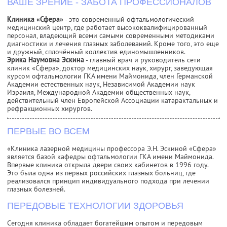
ВАШЕ ЗРЕНИЕ - ЗАБОТА ПРОФЕССИОНАЛОВ
Клиника «Сфера»
- это современный офтальмологический
медицинский центр, где работает высококвалифицированный
персонал, владеющий всеми самыми современными методиками
диагностики и лечения глазных заболеваний. Кроме того, это еще
и дружный, сплочённый коллектив единомышленников.
Эрика Наумовна Эскина
- главный врач и руководитель сети
клиник «Сфера», доктор медицинских наук, хирург, заведующая
курсом офтальмологии ГКА имени Маймонида, член Германской
Академии естественных наук, Независимой Академии наук
Израиля, Международной Академии общественных наук,
действительный член Европейской Ассоциации катарактальных и
рефракционных хирургов.
ПЕРВЫЕ ВО ВСЕМ
«Клиника лазерной медицины профессора Э.Н. Эскиной «Сфера»
является базой кафедры офтальмологии ГКА имени Маймонида.
Впервые клиника открыла двери своих кабинетов в 1996 году.
Это была одна из первых российских глазных больниц, где
реализовался принцип индивидуального подхода при лечении
глазных болезней.
ПЕРЕДОВЫЕ ТЕХНОЛОГИИ ЗДОРОВЬЯ
Сегодня клиника обладает богатейшим опытом и передовым