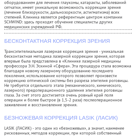
оборудованием для лечения глаукомы, катаракты, заболеваний
сетчатки, имеет уникальную возможность коррекции зрения
(лечение близорукости, дальнозоркости, астигматизма) всех
степеней. Клиника является референтным центром компании
SCHWIND: здесь проходят обучение специалисты других
медицинских учреждений РФ.
БЕСКОНТАКТНАЯ КОРРЕКЦИЯ ЗРЕНИЯ
Трансэпителиальная лазерная коррекция зрения - уникальная
бесконтактная методика лазерной коррекции зрения, которая
впервые была представлена в «Клинике лазерной медицины
профессора Э.Н. Эскиной «Сфера». Эта процедура стала возможна
благодаря новому лазерному оборудованию последнего
поколения, использование которого позволяет произвести
коррекцию оптической системы без разреза эпителия роговицы.
Не требуется отдельного этапа (механического, химического,
лазерного) предоперационного удаления эпителия роговицы
глаза. За счет этого достигается очень ровный край поля
операции и более быстрое (в 1,5-2 раза) послеоперационное
заживление и восстановление зрения.
БЕЗНОЖЕВАЯ КОРРЕКЦИЯ LASIK (ЛАСИК)
LASIK (ЛАСИК) - это один из «безножевых», а значит, наименее
рискованных, методов коррекции, при которой собственный