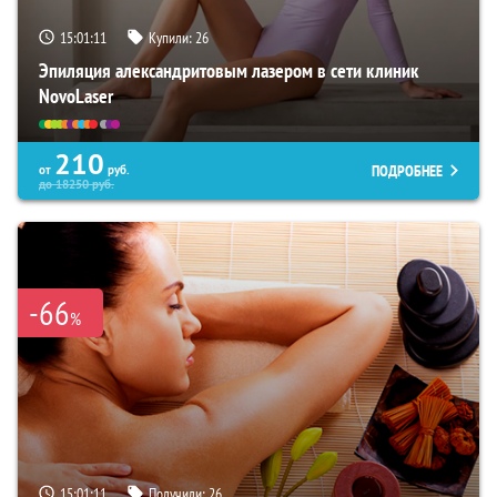
15:01:10
Купили:
26
Эпиляция александритовым лазером в сети клиник
NovoLaser
210
ПОДРОБНЕЕ
от
руб.
до
18250
руб.
-66
%
15:01:10
Получили:
26