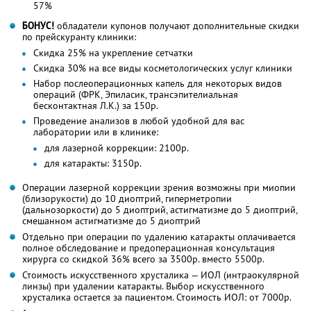
57%
БОНУС!
обладатели купонов получают дополнительные скидки
по прейскуранту клиники:
Скидка 25% на укрепление сетчатки
Скидка 30% на все виды косметологических услуг клиники
Набор послеоперационных капель для некоторых видов
операций (ФРК, Эпиласик, трансэпителиальная
бесконтактная Л.К.) за 150р.
Проведение анализов в любой удобной для вас
лаборатории или в клинике:
для лазерной коррекции: 2100р.
для катаракты: 3150р.
Операции лазерной коррекции зрения возможны при миопии
(близорукости) до 10 диоптрий, гиперметропии
(дальнозоркости) до 5 диоптрий, астигматизме до 5 диоптрий,
смешанном астигматизме до 5 диоптрий
Отдельно при операции по удалению катаракты оплачивается
полное обследование и предоперационная консультация
хирурга со скидкой 36% всего за 3500р. вместо 5500р.
Стоимость искусственного хрусталика — ИОЛ (интраокулярной
линзы) при удалении катаракты. Выбор искусственного
хрусталика остается за пациентом. Стоимость ИОЛ: от 7000р.