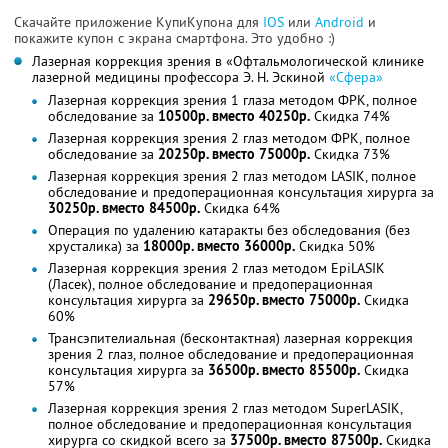
Скачайте приложение КупиКупона для
IOS
или
Android
и
покажите купон с экрана смартфона. Это удобно :)
Лазерная коррекция зрения в «Офтальмологической клинике
лазерной медицины профессора Э. Н. Эскиной
«Сфера»
Лазерная коррекция зрения 1 глаза методом ФРК, полное
обследование за
10500р. вместо 40250р.
Скидка 74%
Лазерная коррекция зрения 2 глаз методом ФРК, полное
обследование за
20250р. вместо 75000р.
Скидка 73%
Лазерная коррекция зрения 2 глаз методом LASIK, полное
обследование и предоперационная консультация хирурга за
30250р. вместо 84500р.
Скидка 64%
Операция по удалению катаракты без обследования (без
хрусталика) за
18000р. вместо 36000р.
Скидка 50%
Лазерная коррекция зрения 2 глаз методом EpiLASIK
(Ласек), полное обследование и предоперационная
консультация хирурга за
29650р. вместо 75000р.
Скидка
60%
Трансэпителиальная (бесконтактная) лазерная коррекция
зрения 2 глаз, полное обследование и предоперационная
консультация хирурга за
36500р. вместо 85500р.
Скидка
57%
Лазерная коррекция зрения 2 глаз методом SuperLASIK,
полное обследование и предоперационная консультация
хирурга со скидкой всего за
37500р. вместо 87500р.
Скидка