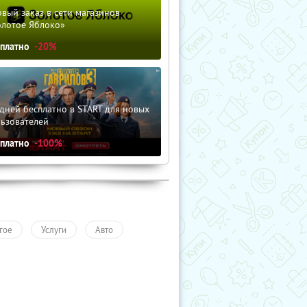
вый заказ в сети магазинов
олотое Яблоко»
сплатно
-20%
дней бесплатно в START для новых
льзователей
сплатно
-100%
гое
Услуги
Авто