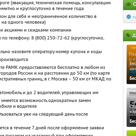
роге (эвакуация, техническая помощь, консультации
О
имитно и круглосуточно в течение года
он для себя и неограниченное количество в
r
 на одного человека)
ми акциями и скидками компании
Д
о телефону: 8 (800) 250-72-62 (круглосуточно,
льно назовите оператору номер купона и коды
производится
Бе
рте РАМК предоставляются бесплатно в любом из
шк
ородов России и на расстоянии до 50 км (по карте
истративных границ, в г. Москва – 50 км от МКАД по
Бе
автомобиль и до 2 водителей, управляющих им
ы имеется возможность однократных замен
обиля и водителя
Ра
«Э
льзоваться уже на следующий день после
Бе
ется в течение 7 дней после оформление заявки
ным письмом на указанный при оформлении