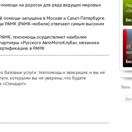
 помощи на дорогах для ряда ведущих мировых
Пер
«З
й помощи запущена в Москве и Санкт-Петербурге.
Бе
щи РАМК (РАМК-мобили) отвечают самым высоким
 РАМК, техпомощь осуществляют наиболее
партнеры «Русского АвтоМотоКлуба», механики
25 
сертификацию в РАМК
по
Бе
о базовые услуги: техпомощь и эвакуация, и вы не
луги, которыми вы не уверены, что будете
а «Стандарт».
Теги:
Дру