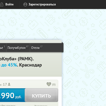
Войти
Зарегистрироваться
3
87
17
ье
ПолучиКупон
Отели
оКлуба» (РАМК).
а до 45%
. Краснодар
17
(0)
и:
1990
КУПИТЬ
руб.
 без скидки: