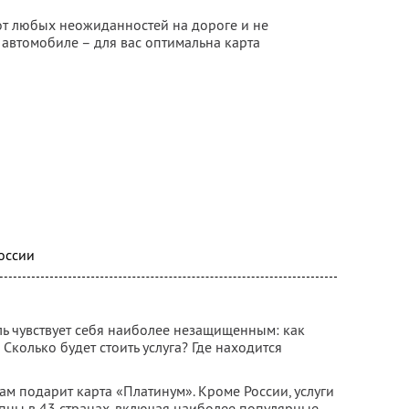
 от любых неожиданностей на дороге и не
 автомобиле – для вас оптимальна карта
оссии
ль чувствует себя наиболее незащищенным: как
Сколько будет стоить услуга? Где находится
м подарит карта «Платинум». Кроме России, услуги
пны в 43 странах, включая наиболее популярные