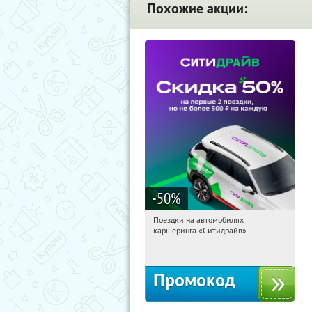
Похожие акции:
-50
%
Поездки на автомобилях
21:13:29
Получи первым!
каршеринга «Ситидрайв»
Россия
Промокод