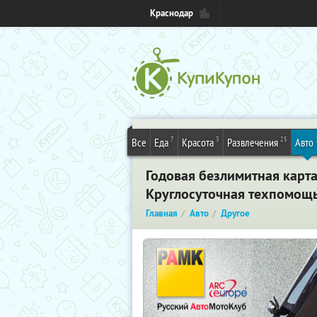
Краснодар
7
3
25
Все
Еда
Красота
Развлечения
Авто
Годовая безлимитная карта
Круглосуточная техпомощь,
Главная
Авто
Другое