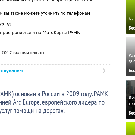
 вы также можете уточнить по телефонам
Кур
-72-62
Бе
пространяется и на МотоКарты РАМК
я 2012 включительно
Ра
дне
ся купоном
Бе
АМК) основан в России в 2009 году. РАМК
Люб
ией Arc Europe, европейского лидера по
тра
услуг помощи на дорогах.
Бе