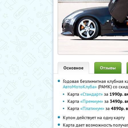
Основное
Отзывы
Годовая безлимитная клубная к
АвтоМотоКлуба»
(РАМК) со ски
Карта
«Стандарт»
за
1990р. в
Карта
«Премиум»
за
3490р. в
Карта
«Платинум»
за
4890р. 
Купон действует на одну карту
Карта дает возможность получа