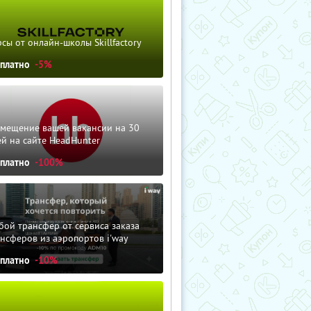
сы от онлайн-школы Skillfactory
сплатно
-5%
змещение вашей вакансии на 30
й на сайте HeadHunter
сплатно
-100%
ой трансфер от сервиса заказа
нсферов из аэропортов i'way
сплатно
-10%