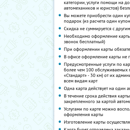
категории, услуги помощи на до
автомехаников и юристов) безл
Вы можете приобрести один куп
подарок (из расчета один купон
Скидка не суммируется с други
Необходимо оформление карты п
звонок бесплатный)
При оформлении карты обязате
В офисе оформление карты не 
Предусмотренные услуги по ка
более чем 100 обслуживаемых г
«Стандарт» - 30 км) от их админ
всем видам карт
Одна карта действует на один 
В течение срока действия карт
закрепленного за картой автом
Услугами по карте можно воспо
оформления карты
Изготовление карты осуществля
Карта будет отправлена заказ