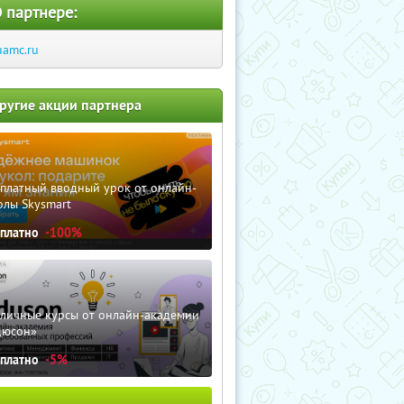
 партнере:
uamc.ru
ругие акции партнера
сплатный вводный урок от онлайн-
олы Skysmart
сплатно
-100%
зличные курсы от онлайн-академии
дюсон»
сплатно
-5%