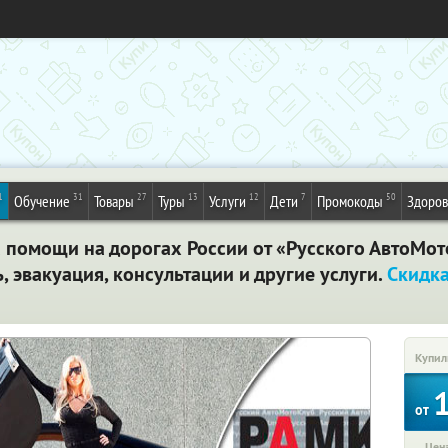
1
31
27
13
12
7
50
Обучение
Товары
Туры
Услуги
Дети
Промокоды
Здоров
 помощи на дорогах России от «Русского АвтоМот
 эвакуация, консультации и другие услуги.
Скидк
Купил
от
Цена