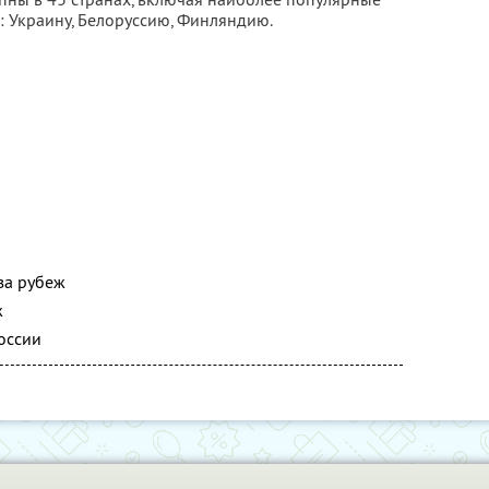
: Украину, Белоруссию, Финляндию.
за рубеж
ж
оссии