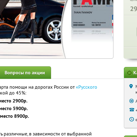
2
Вопросы по акции
К
арта помощи на дорогах России от
«Русского
дкой до 45%:
место 2900р.
место 5900р.
вместо 8900р.
ть различные, в зависимости от выбранной