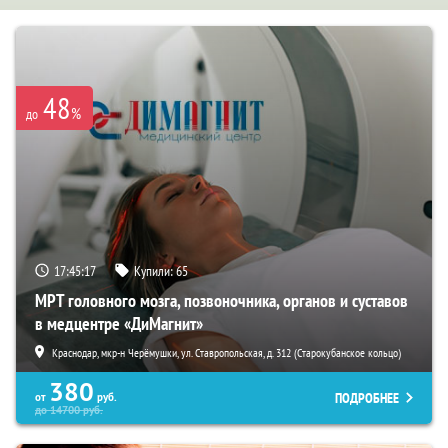
48
%
до
17:45:15
Купили:
65
МРТ головного мозга, позвоночника, органов и суставов
в медцентре «ДиМагнит»
Краснодар, мкр-н Черёмушки, ул. Ставропольская, д. 312 (Старокубанское кольцо)
380
ПОДРОБНЕЕ
от
руб.
до
14700
руб.