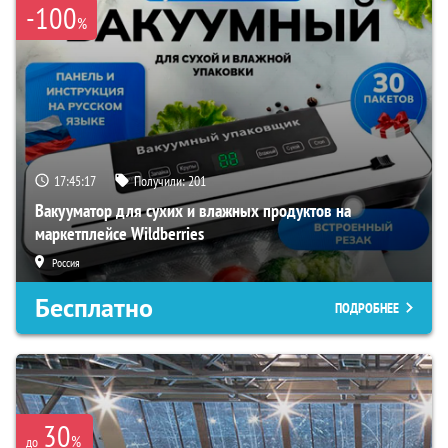
-100
%
17:45:15
Получили:
201
Вакууматор для сухих и влажных продуктов на
маркетплейсе Wildberries
Россия
Бесплатно
ПОДРОБНЕЕ
30
%
до