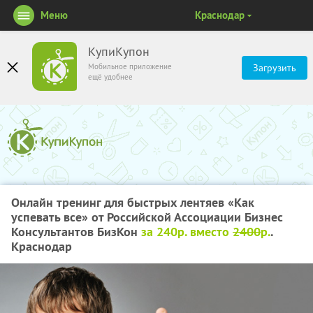
Меню
Краснодар
КупиКупон
Мобильное приложение
Загрузить
ещё удобнее
Онлайн тренинг для быстрых лентяев «Как
успевать все» от Российской Ассоциации Бизнес
Консультантов БизКон
за 240р. вместо
2400
р.
.
Краснодар