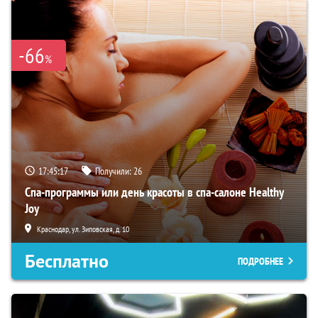
-66
%
17:45:15
Получили:
26
Спа-программы или день красоты в спа-салоне Healthy
Joy
Краснодар, ул. Зиповская, д. 10
Бесплатно
ПОДРОБНЕЕ