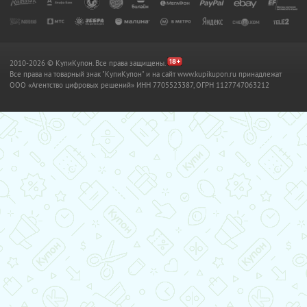
2010-2026 © КупиКупон. Все права защищены.
Все права на товарный знак "КупиКупон" и на сайт www.kupikupon.ru принадлежат
OOO «Агентство цифровых решений» ИНН 7705523387, ОГРН 1127747063212