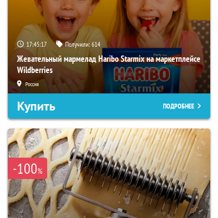
17:45:15
Получили:
614
Жевательный мармелад Haribo Starmix на маркетплейсе
Wildberries
Россия
Купить
ПОДРОБНЕЕ
-100
%