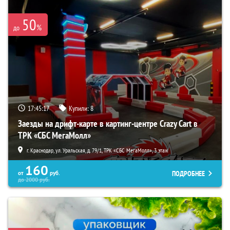
50
%
до
17:45:15
Купили:
8
Заезды на дрифт-карте в картинг-центре Crazy Cart в
ТРК «СБС МегаМолл»
г. Краснодар, ул. Уральская, д. 79/1, ТРК «СБС МегаМолл», 3 этаж
160
ПОДРОБНЕЕ
от
руб.
до
2000
руб.