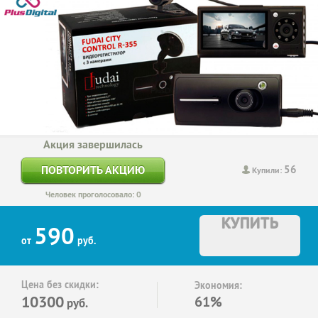
Акция завершилась
56
ПОВТОРИТЬ АКЦИЮ
Купили:
Человек проголосовало: 0
КУПИТЬ
590
от
руб.
Цена без скидки:
Экономия:
10300
61%
руб.