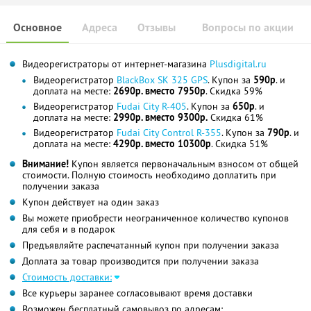
Основное
Адреса
Отзывы
Вопросы по акции
Видеорегистраторы от интернет-магазина
Plusdigital.ru
Видеорегистратор
BlackBox SK 325 GPS
. Купон за
590р
. и
доплата на месте:
2690р. вместо 7950р
. Скидка 59%
Видеорегистратор
Fudai City R-405
. Купон за
650р
. и
доплата на месте:
2990р. вместо 9300р.
Скидка 61%
Видеорегистратор
Fudai City Control R-355
. Купон за
790р
. и
доплата на месте:
4290р. вместо 10300р
. Скидка 51%
Внимание!
Купон является первоначальным взносом от общей
стоимости. Полную стоимость необходимо доплатить при
получении заказа
Купон действует на один заказ
Вы можете приобрести неограниченное количество купонов
для себя и в подарок
Предъявляйте распечатанный купон при получении заказа
Доплата за товар производится при получении заказа
Стоимость доставки:
Все курьеры заранее согласовывают время доставки
Возможен бесплатный самовывоз по адресам: