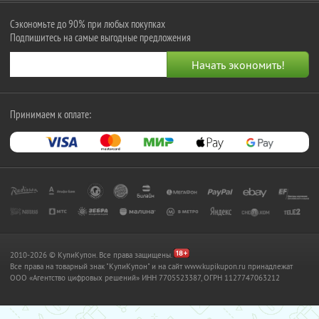
Сэкономьте до 90% при любых покупках
Подпишитесь на самые выгодные предложения
Принимаем к оплате:
2010-2026 © КупиКупон. Все права защищены.
Все права на товарный знак "КупиКупон" и на сайт www.kupikupon.ru принадлежат
OOO «Агентство цифровых решений» ИНН 7705523387, ОГРН 1127747063212