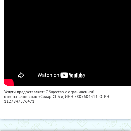
Услуги предоставляет: Общество с ограниченной
ответственностью «Солар СПБ »,
ИНН 7805604311
, ОГРН
1127847576471