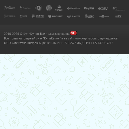
2010-2026 © КупиКупон. Все права защищены.
Все права на товарный знак "КупиКупон" и на сайт www.kupikupon.ru принадлежат
OOO «Агентство цифровых решений» ИНН 7705523387, ОГРН 1127747063212