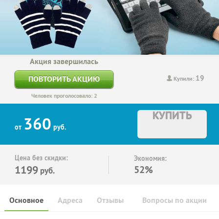
Акция завершилась
19
ПОВТОРИТЬ АКЦИЮ
Купили:
Человек проголосовало: 2
КУПИТЬ
360
от
руб.
Цена без скидки:
Экономия:
1199
52%
руб.
Основное
Адреса
Отзывы
Вопросы по акции