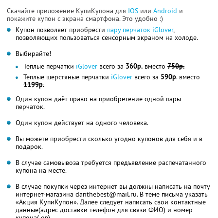
Скачайте приложение КупиКупона для
IOS
или
Android
и
покажите купон с экрана смартфона. Это удобно :)
Купон позволяет приобрести
пару перчаток iGlover
,
позволяющих пользоваться сенсорным экраном на холоде.
Выбирайте!
Теплые перчатки
iGlover
всего за
360р.
вместо
750р.
Теплые шерстяные перчатки
iGlover
всего за
590р
. вместо
1199р.
Один купон даёт право на приобретение одной пары
перчаток.
Один купон действует на одного человека.
Вы можете приобрести сколько угодно купонов для себя и в
подарок.
В случае самовывоза требуется предъявление распечатанного
купона на месте.
В случае покупки через интернет вы должны написать на почту
интернет-магазина danthebest@mail.ru. В теме письма указать
«Акция КупиКупон». Далее следует написать свои контактные
данные(адрес доставки телефон для связи ФИО) и номер
купона(-ов).