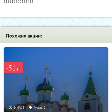
315910200363486
Похожие акции:
-51
%
14:44:12
Купили:
2