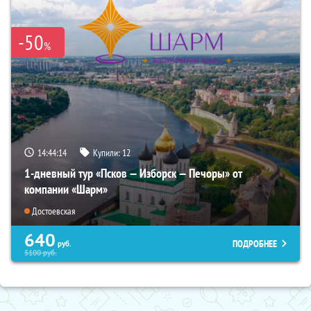
-50
%
14:44:12
Купили:
12
1-дневный тур «Псков — Изборск — Печоры» от
компании «Шарм»
Достоевская
640
ПОДРОБНЕЕ
руб.
5100
руб.