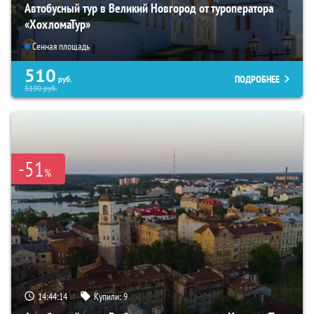
Автобусный тур в Великий Новгород от туроператора
«ХохломаТур»
Сенная площадь
510
ПОДРОБНЕЕ
руб.
5190
руб.
-51
%
14:44:12
Купили:
9