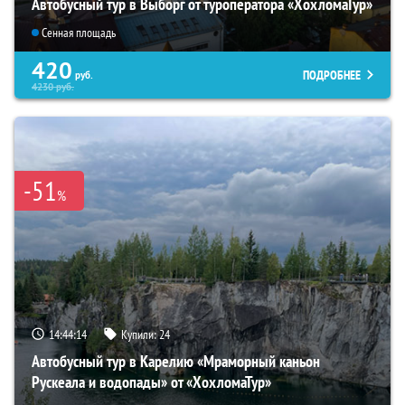
Автобусный тур в Выборг от туроператора «ХохломаТур»
Сенная площадь
420
ПОДРОБНЕЕ
руб.
4230
руб.
-51
%
14:44:12
Купили:
24
Автобусный тур в Карелию «Мраморный каньон
Рускеала и водопады» от «ХохломаТур»