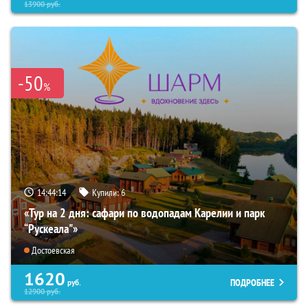
13900
руб.
-50
%
14:44:12
Купили:
6
«Тур на 2 дня: сафари по водопадам Карелии и парк
“Рускеала"»
Достоевская
1620
ПОДРОБНЕЕ
руб.
12900
руб.