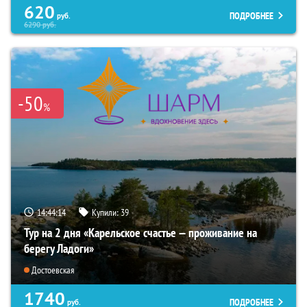
620
ПОДРОБНЕЕ
руб.
6290
руб.
-50
%
14:44:12
Купили:
39
Тур на 2 дня «Карельское счастье — проживание на
берегу Ладоги»
Достоевская
1740
ПОДРОБНЕЕ
руб.