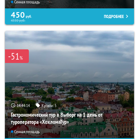
Сенная площадь
450
ПОДРОБНЕЕ
руб.
4550
руб.
-51
%
14:44:12
Купили:
5
Гастрономический тур в Выборг на 1 день от
туроператора «ХохломаТур»
Сенная площадь