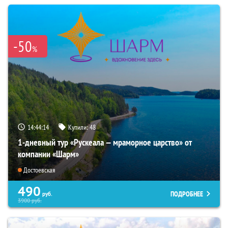
-50
%
14:44:12
Купили:
48
1-дневный тур «Рускеала — мраморное царство» от
компании «Шарм»
Достоевская
490
ПОДРОБНЕЕ
руб.
3900
руб.