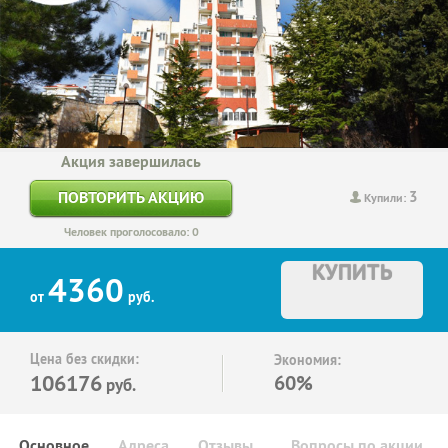
Акция завершилась
3
ПОВТОРИТЬ АКЦИЮ
Купили:
Человек проголосовало: 0
КУПИТЬ
4360
от
руб.
Цена без скидки:
Экономия:
106176
60%
руб.
Основное
Адреса
Отзывы
Вопросы по акции