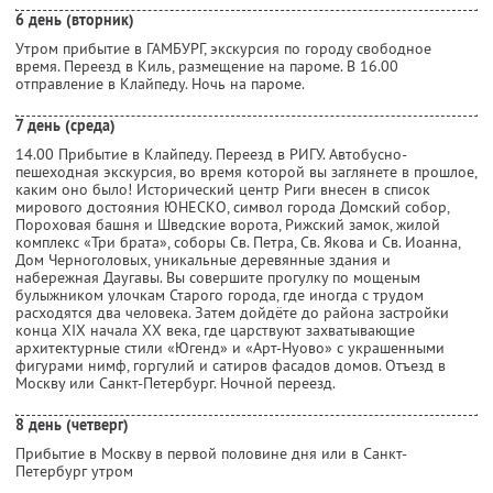
6 день (вторник)
Утром прибытие в ГАМБУРГ, экскурсия по городу свободное
время. Переезд в Киль, размещение на пароме. В 16.00
отправление в Клайпеду. Ночь на пароме.
7 день (среда)
14.00 Прибытие в Клайпеду. Переезд в РИГУ. Автобусно-
пешеходная экскурсия, во время которой вы заглянете в прошлое,
каким оно было! Исторический центр Риги внесен в список
мирового достояния ЮНЕСКО, символ города Домский собор,
Пороховая башня и Шведские ворота, Рижский замок, жилой
комплекс «Три брата», соборы Св. Петра, Св. Якова и Св. Иоанна,
Дом Черноголовых, уникальные деревянные здания и
набережная Даугавы. Вы совершите прогулку по мощеным
булыжником улочкам Старого города, где иногда с трудом
расходятся два человека. Затем дойдёте до района застройки
конца XIX начала XX века, где царствуют захватывающие
архитектурные стили «Югенд» и «Арт-Нуово» с украшенными
фигурами нимф, горгулий и сатиров фасадов домов. Отъезд в
Москву или Санкт-Петербург. Ночной переезд.
8 день (четверг)
Прибытие в Москву в первой половине дня или в Санкт-
Петербург утром