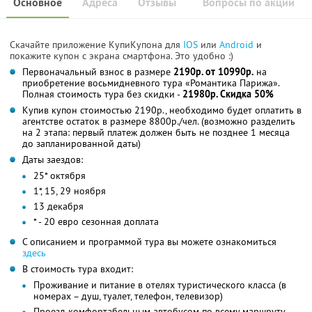
Основное
Адреса
Отзывы
Вопросы по акции
Скачайте приложение КупиКупона для
IOS
или
Android
и
покажите купон с экрана смартфона. Это удобно :)
Первоначальный взнос в размере
2190р. от 10990р.
на
приобретение восьмидневного тура «Романтика Парижа».
Полная стоимость тура без скидки -
21980р. Скидка 50%
Купив купон стоимостью 2190р., необходимо будет оплатить в
агентстве остаток в размере 8800р./чел. (возможно разделить
на 2 этапа: первый платеж должен быть не позднее 1 месяца
до запланированной даты)
Даты заездов:
25* октября
1*, 15, 29 ноября
13 декабря
* - 20 евро сезонная доплата
С описанием и программой тура вы можете ознакомиться
здесь
В стоимость тура входит:
Проживание и питание в отелях туристического класса (в
номерах – душ, туалет, телефон, телевизор)
Проезд комфортабельным автобусом по всему маршруту