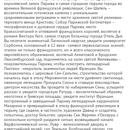
королевский замок Парижа и самая страшная тюрьма города во
времена Великой французской революции; Сен-Шапель –
восхитительная готическая капелла с уникальными
средневековыми витражами и место хранения святой реликвии -
тернового венца Христова; Собор Парижской Богоматери –
географическое и духовное сердце Парижа, место
бракосочетаний и отпеваний французских королей, воспетое в
романе Виктора Гюго, самую старую больницу города Отель Дьё.
Вы посетите знаменитый Латинский квартал, увидите университет
Сорбонна, основанный в 12 веке - символ первоклассных знаний,
эталон не только французского, но и всего классического
европейского образования; воспетый Ахматовой и Бродским
Люксембургский сад, подниметесь на холм святой Женевьевы –
покровительницы Парижа, чтобы осмотреть легендарный
Пантеон - некрополь знаменитых людей Франции. Вы
познакомитесь с церковью Сен-Сюльпис, строительство которой
началось ещё в эпоху Меровингов на месте древнего святилища,
овеянную легендами Приората Сиона и ставшую впоследствии
центром масонства. Вы проедете по набережным Сены, услышите
рассказ и увидите городскую Ратушу – восхитительный образец
неоготики и Гревскую площадь; увидите институт Франции,
построенный и завещанный Парижу легендарным кардиналом
Мазарини и превращённый в эпоху французской революции в
тюрьму, где сидели, в частности, художник Давид и создатель
гильотины, доктор Гильотен; церковь Сен Жермен л’Оксеруа, с
колокольни которой раздался сигнал, возвещавший начало
Варфоломеевской ночи; Лувр – великолепный дворец и
известнейший музей; сад Тюильри, Бурбонский дворец, где