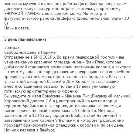
закрытия музеев и окончания работы Диснейленда предлагаем
дополнительную экскурсионно-развлекательную программу
«НОЧНОЙ ПАРИЖ» с посещением холма Монмартр и
футуристического района Ля Дефанс (дополнительная плата - 30
€)
Ночь в отеле.
5 день (понедельник)
Завтрак.
Свободный день в Париже.
Отправление в БРЮССЕЛЬ. Во время пешеходной прогулки вы
увидите самую красивую площадь мира – Гран Пляс, которая
днём порой становится роскошным цветочным ковром, а вечером
– свето-музыкальное представление превращают ее в волшебное
зрелище, участниками которого становятся Городская Ратуша с
элегантной дозорной башней и Дом Короля, составляющие
вместе со зданиями бывших гильдий 17 века уникальную
готическую архитектурную симфонию.
Вы увидите символ Брюсселя – Манекен Пис (Писающий мальчик),
Королевский дворец (18 в.), построенный на месте дворца
герцогов Брабантских, где проходят официальные приемы, а
также величественный кафедральный Собор Св. Михаила,
заложенный в 1226 году Герцогом Брабантский Генрихом I и
завершённый уже Карлом V Великим, в котором традиционно
проходят бракосочетания фландрских королей и по сей день.
Ночной переезд в Гамбург.