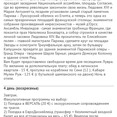
проходят заседания Национальной ассамблеи, площадь Согласия,
где во времена революции закончили свою жизнь Людовик XVI и
Мария Антуанетта, позднее установили самый старый памятник
Парижа – Луксорский обелиск из Египта, а теперь это одна из
самых праздничных площадей французской столицы; знаменитое
собрание произведений имрессионистов – музей д’Орсэ;
Ансамбль Инвалидов - самая знаменитая гробница Франции, где
покоится прах Наполеона Бонапарта, а собор строился в качестве
личной часовни Людовика XIV. Вы прокатитесь по Елисейским
полям – главной магистрали Парижа, сделаете круг на площади
Звезды и осмотрите Триумфальную арку, затем по бульвару
Капуцинок проедете до здания знаменитой Парижской оперы –
Гранд Опера - творение Шарля Гарнье; увидите Домскую Колонну
и здание отеля Риц.
Вам будет предоставлено свободное время для посещения Лувра.
По желанию за дополнительную плату: обед в латинском
квартале - 15 €, прогулка на кораблике по Сене (12 ); Кабаре
Мулен Руж - 125 € (с бутылкой шампанского на двоих) Ночь в
отеле.
4 день (воскресенье)
Завтрак.
Факультативные программы на выбор:
1) Поездка в ВЕРСАЛЬ (20 €) с экскурсионным сопровождением
по трассе.
2) Поездка в ЕвроДиснейленд (трансфер + безлимитный входной
билет на все аттракционы на весь – 65 €). Вечером после