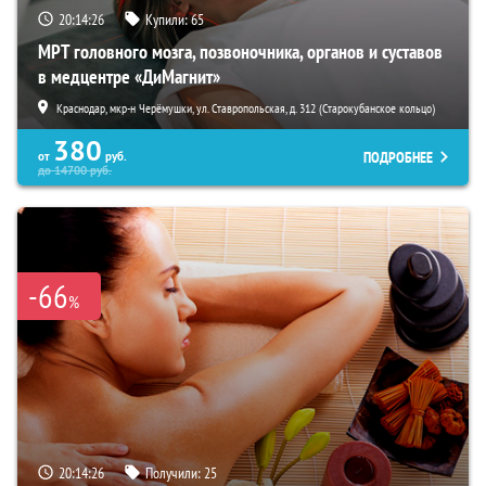
20:14:25
Купили:
65
МРТ головного мозга, позвоночника, органов и суставов
в медцентре «ДиМагнит»
Краснодар, мкр-н Черёмушки, ул. Ставропольская, д. 312 (Старокубанское кольцо)
380
ПОДРОБНЕЕ
от
руб.
до
14700
руб.
-66
%
20:14:25
Получили:
25