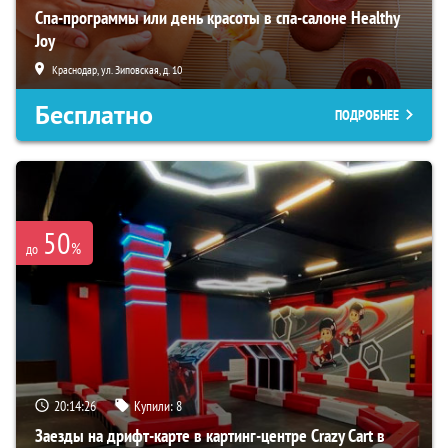
Спа-программы или день красоты в спа-салоне Healthy
Joy
Краснодар, ул. Зиповская, д. 10
Бесплатно
ПОДРОБНЕЕ
50
%
до
20:14:25
Купили:
8
Заезды на дрифт-карте в картинг-центре Crazy Cart в