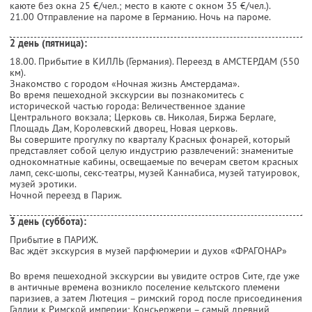
каюте без окна 25 €/чел.; место в каюте с окном 35 €/чел.).
21.00 Отправление на пароме в Германию. Ночь на пароме.
2 день (пятница):
18.00. Прибытие в КИЛЛЬ (Германия). Переезд в АМСТЕРДАМ (550
км).
Знакомство с городом «Ночная жизнь Амстердама».
Во время пешеходной экскурсии вы познакомитесь с
исторической частью города: Величественное здание
Центрального вокзала; Церковь св. Николая, Биржа Берлаге,
Площадь Дам, Королевский дворец, Новая церковь.
Вы совершите прогулку по кварталу Красных фонарей, который
представляет собой целую индустрию развлечений: знаменитые
однокомнатные кабины, освещаемые по вечерам светом красных
ламп, секс-шопы, секс-театры, музей Каннабиса, музей татуировок,
музей эротики.
Ночной переезд в Париж.
3 день (суббота):
Прибытие в ПАРИЖ.
Вас ждёт экскурсия в музей парфюмерии и духов «ФРАГОНАР»
Во время пешеходной экскурсии вы увидите остров Сите, где уже
в античные времена возникло поселение кельтского племени
паризиев, а затем Лютеция – римский город после присоединения
Галлии к Римской империи; Консьержери – самый древний