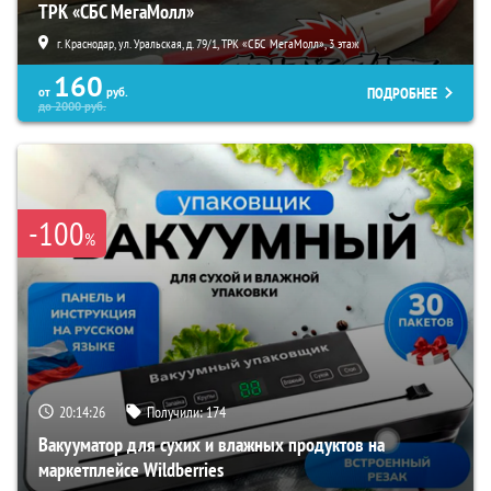
ТРК «СБС МегаМолл»
г. Краснодар, ул. Уральская, д. 79/1, ТРК «СБС МегаМолл», 3 этаж
160
ПОДРОБНЕЕ
от
руб.
до
2000
руб.
-100
%
20:14:25
Получили:
174
Вакууматор для сухих и влажных продуктов на
маркетплейсе Wildberries