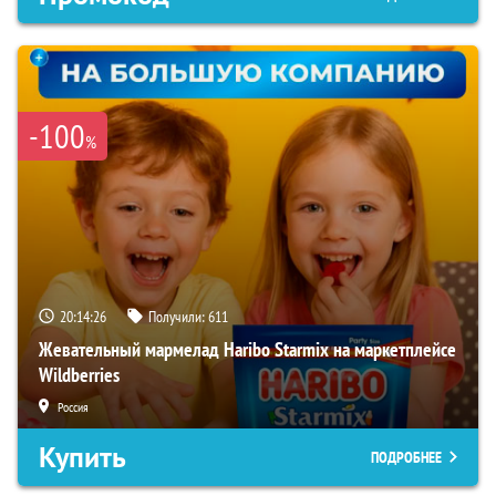
-100
%
20:14:25
Получили:
611
Жевательный мармелад Haribo Starmix на маркетплейсе
Wildberries
Россия
Купить
ПОДРОБНЕЕ