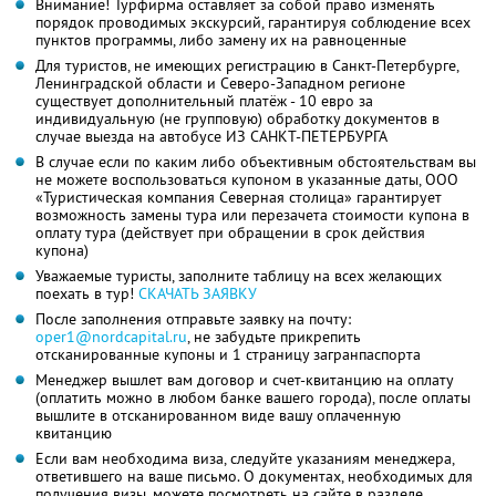
Внимание! Турфирма оставляет за собой право изменять
порядок проводимых экскурсий, гарантируя соблюдение всех
пунктов программы, либо замену их на равноценные
Для туристов, не имеющих регистрацию в Санкт-Петербурге,
Ленинградской области и Северо-Западном регионе
существует дополнительный платёж - 10 евро за
индивидуальную (не групповую) обработку документов в
случае выезда на автобусе ИЗ САНКТ-ПЕТЕРБУРГА
В случае если по каким либо объективным обстоятельствам вы
не можете воспользоваться купоном в указанные даты, ООО
«Туристическая компания Северная столица» гарантирует
возможность замены тура или перезачета стоимости купона в
оплату тура (действует при обращении в срок действия
купона)
Уважаемые туристы, заполните таблицу на всех желающих
поехать в тур!
СКАЧАТЬ ЗАЯВКУ
После заполнения отправьте заявку на почту:
oper1@nordcapital.ru
, не забудьте прикрепить
отсканированные купоны и 1 страницу загранпаспорта
Менеджер вышлет вам договор и счет-квитанцию на оплату
(оплатить можно в любом банке вашего города), после оплаты
вышлите в отсканированном виде вашу оплаченную
квитанцию
Если вам необходима виза, следуйте указаниям менеджера,
ответившего на ваше письмо. О документах, необходимых для
получения визы, можете посмотреть на сайте в разделе