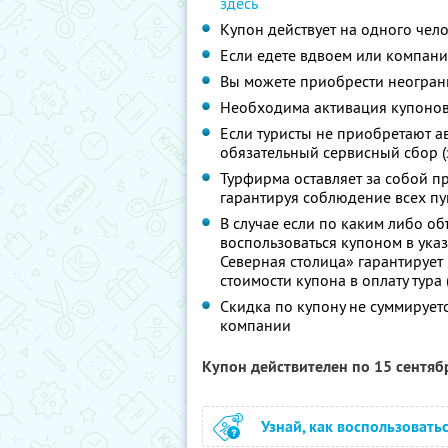
здесь
Купон действует на одного чел
Если едете вдвоем или компани
Вы можете приобрести неограни
Необходима активация купонов
Если туристы не приобретают ав
обязательный сервисный сбор (
Турфирма оставляет за собой п
гарантируя соблюдение всех п
В случае если по каким либо о
воспользоваться купоном в ука
Северная столица» гарантирует
стоимости купона в оплату тура
Скидка по купону не суммируе
компании
Купон действителен по 15 сентя
Узнай, как воспользовать