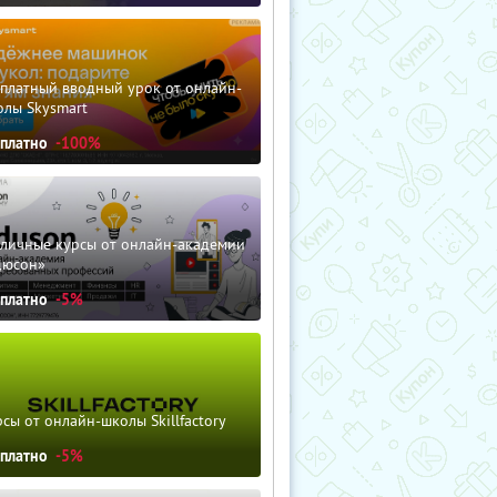
сплатный вводный урок от онлайн-
олы Skysmart
сплатно
-100%
зличные курсы от онлайн-академии
дюсон»
сплатно
-5%
сы от онлайн-школы Skillfactory
сплатно
-5%