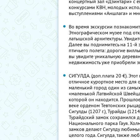
концертный зал «Дзинтари» с 
конкурсами КВН, молодых испо
выступлениями «Аншлага» и мн
Во время экскурсии познакомите
Этнографическом музее под от
латышской архитектуры. Увидит
Далее вы поднимитесь на 11-й 
птичьего полета: дорогие вилл
вы увидите уникальную деревянн
недвижимость уже приобрели з
СИГУЛДА. (доп.плата 20 €). Этот
отличное курортное место для 
маленький город один из самых
«маленькой Латвийской Швейцар
которой он находится. Прошлое
веке орденом Тевтонских рыца
Сигулды (1207 г.), Турайды (1214
Турайдский замок сохранился до
Национального парка Гауя. Хол
замков делают Сигулду любимым
целого года. Сигулда, также лю