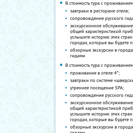
В стоимость тура с проживанием
завтраки в ресторане отеля;
сопровождение русского гида
экскурсионное обслуживание 
общей характеристикой приба
услышите историю этих стран
городах, которые вы будете п
обзорные экскурсии в город
гидами
В стоимость тура с проживанием
проживание в отеле 4*;
завтраки по системе «шведски
утреннее посещение SPA;
сопровождение русского гида
экскурсионное обслуживание 
общей характеристикой приба
услышите историю этих стран
городах, которые вы будете п
обзорные экскурсии в город
гидами