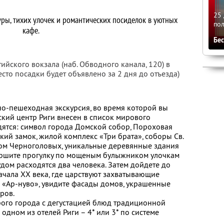
25 
ры, тихих улочек и романтических посиделок в уютных
по
кафе.
Бе
ийского вокзала (наб. Обводного канала, 120) в
есто посадки будет объявлено за 2 дня до отъезда)
сно-пешеходная экскурсия, во время которой вы
ский центр Риги внесен в список мирового
ятся: символ города Домской собор, Пороховая
кий замок, жилой комплекс «Три брата», соборы Св.
, Дом Черноголовых, уникальные деревянные здания
ершите прогулку по мощеным булыжником улочкам
рудом расходятся два человека. Затем дойдете до
ачала XX века, где царствуют захватывающие
 «Ар-нуво», увидите фасады домов, украшенные
ров.
арого города с дегустацией блюд традиционной
одном из отелей Риги – 4* или 3* по системе