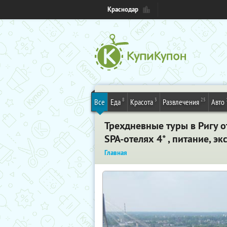
Краснодар
8
3
25
Все
Еда
Красота
Развлечения
Авто
Трехдневные туры в Ригу о
SPA-отелях 4* , питание, э
Главная