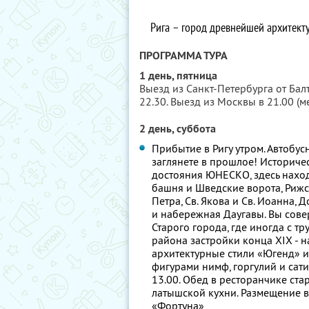
Рига – город древнейшей архитекту
ПРОГРАММА ТУРА
1 день, пятница
Выезд из Санкт-Петербурга от Балт
22.30. Выезд из Москвы в 21.00 (м
2 день, суббота
Прибытие в Ригу утром. Автобу
заглянете в прошлое! Историче
достояния ЮНЕСКО, здесь наход
башня и Шведские ворота, Рижс
Петра, Св. Якова и Св. Иоанна
и набережная Даугавы. Вы сов
Старого города, где иногда с т
района застройки конца XIX - н
архитектурные стили «Югенд» и
фигурами нимф, горгулий и сати
13.00. Обед в ресторанчике ст
латышской кухни. Размещение в 
«Фортуна»