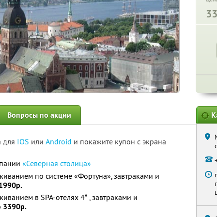
3
Вопросы по акции
К
а для
IOS
или
Android
и покажите купон с экрана
мпании
«Северная столица»
оживанием по системе «Фортуна», завтраками и
 1990р.
живанием в SPA-отелях 4* , завтраками и
о 3390р.