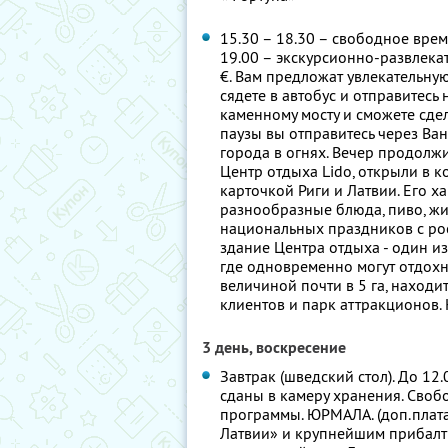
15.30 – 18.30 – свободное время
19.00 – экскурсионно-развлекат
€. Вам предложат увлекательную
сядете в автобус и отправитесь
каменному мосту и сможете сдел
паузы вы отправитесь через Ван
города в огнях. Вечер продолж
Центр отдыха Lido, открыли в к
карточкой Риги и Латвии. Его 
разнообразные блюда, пиво, жи
национальных праздников с ро
здание Центра отдыха - один и
где одновременно могут отдохну
величиной почти в 5 га, находи
клиентов и парк аттракционов. 
3 день, воскресение
Завтрак (шведский стол). До 12
сданы в камеру хранения. Своб
программы. ЮРМАЛА. (доп.плата 
Латвии» и крупнейшим прибалт