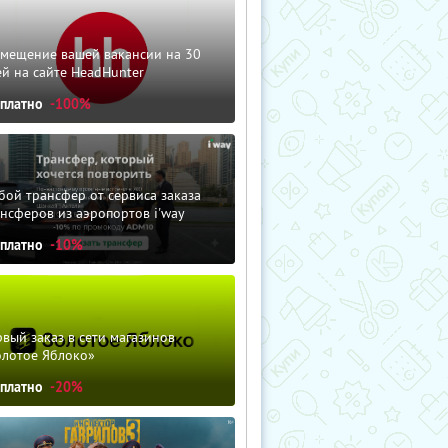
змещение вашей вакансии на 30
й на сайте HeadHunter
сплатно
-100%
ой трансфер от сервиса заказа
нсферов из аэропортов i'way
сплатно
-10%
вый заказ в сети магазинов
олотое Яблоко»
сплатно
-20%