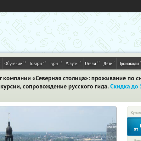
1
31
27
13
14
17
7
Обучение
Товары
Туры
Услуги
Отели
Дети
Промокоды
т компании «Северная столица»: проживание по с
кскурсии, сопровождение русского гида.
Скидка до
Купил
от
Цена