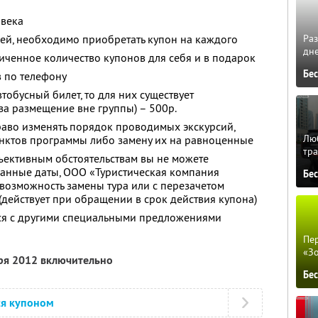
овека
ей, необходимо приобретать купон на каждого
Ра
дне
ченное количество купонов для себя и в подарок
Бе
 по телефону
тобусный билет, то для них существует
за размещение вне группы) – 500р.
раво изменять порядок проводимых экскурсий,
Люб
унктов программы либо замену их на равноценные
тра
бъективным обстоятельствам вы не можете
занные даты, ООО «Туристическая компания
Бе
 возможность замены тура или с перезачетом
 (действует при обращении в срок действия купона)
тся с другими специальными предложениями
Пер
«З
бря 2012 включительно
Бе
ся купоном