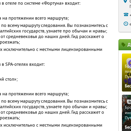
 в отеле по системе «Фортуна» входит:
 на протяжении всего маршрута;
по всему маршруту следования. Вы познакомитесь с
лтийских государств, узнаете про обычаи и нравы;
 от средневековья до наших дней. Гид расскажет о
роезжать;
Д
ах исключительно с местными лицензированными
 в SPA-отелях входит:
Бро
пол
Пу
й стол»;
Бе
 на протяжении всего маршрута;
по всему маршруту следования. Вы познакомитесь с
лтийских государств, узнаете про обычаи и нравы;
Бро
 от средневековья до наших дней. Гид расскажет о
ино
роезжать;
Пу
ах исключительно с местными лицензированными
Бе