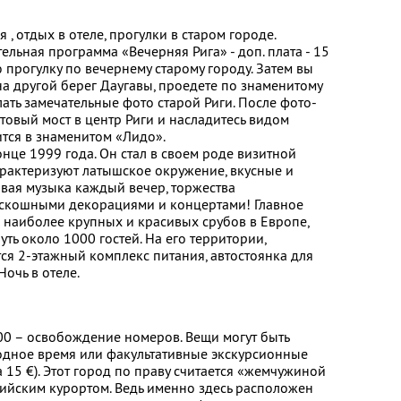
 , отдых в отеле, прогулки в старом городе.
ельная программа «Вечерняя Рига» - доп. плата - 15
 прогулку по вечернему старому городу. Затем вы
 на другой берег Даугавы, проедете по знаменитому
ать замечательные фото старой Риги. После фото-
товый мост в центр Риги и насладитесь видом
ится в знаменитом «Лидо».
онце 1999 года. Он стал в своем роде визитной
характеризуют латышское окружение, вкусные и
вая музыка каждый вечер, торжества
скошными декорациями и концертами! Главное
з наиболее крупных и красивых срубов в Европе,
ть около 1000 гостей. На его территории,
тся 2-этажный комплекс питания, автостоянка для
Ночь в отеле.
.00 – освобождение номеров. Вещи могут быть
одное время или факультативные экскурсионные
15 €). Этот город по праву считается «жемчужиной
ийским курортом. Ведь именно здесь расположен