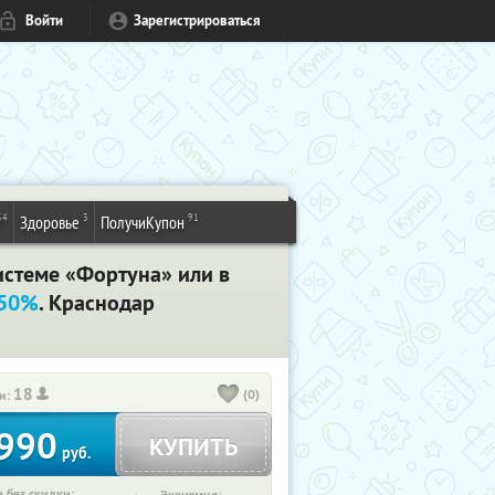
Войти
Зарегистрироваться
54
3
91
Здоровье
ПолучиКупон
истеме «Фортуна» или в
 50%
. Краснодар
18
(0)
и:
990
КУПИТЬ
руб.
 без скидки: