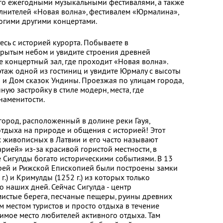
его ежегодными музыкальными фестивалями, а также
лнителей «Новая волна», фестивалем «Юрмалина»,
огими другими концертами.
сь с историей курорта. Побываете в
крытым небом и увидите строения древней
е концертный зал, где проходит «Новая волна».
этаж одной из гостиниц и увидите Юрмалу с высоты
ы и Дом сказок Ундины. Проезжая по улицам города,
ую застройку в стиле модерн, места, где
наменитости.
 город, расположенный в долине реки Гауя,
отдыха на природе и общения с историей! Этот
 живописных в Латвии и его часто называют
ией» из-за красивой гористой местности, в
 Сигулды богато историческими событиями. В 13
рей и Рижской Епископией были построены замки
 г.) и Кримулды (1252 г.) из которых только
 наших дней. Сейчас Сигулда - центр
мистые берега, песчаные пещеры, руины древних
 местом туристов и просто отдыха в течение
бимое место любителей активного отдыха. Там