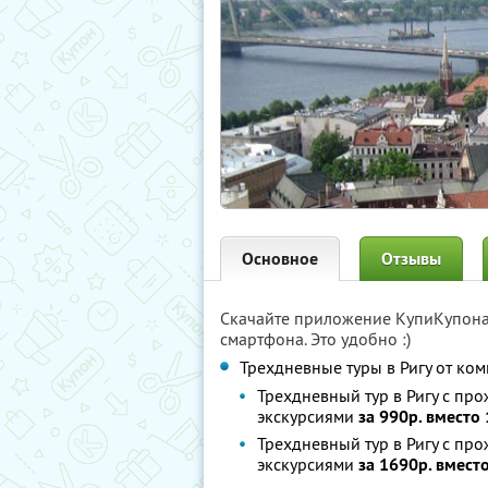
Основное
Отзывы
Скачайте приложение КупиКупон
смартфона. Это удобно :)
Трехдневные туры в Ригу от ко
Трехдневный тур в Ригу с пр
экскурсиями
за 990р. вместо
Трехдневный тур в Ригу с про
экскурсиями
за 1690р. вмест