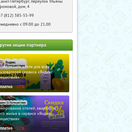
Санкт-Петербург, переулок Ульяны
Громовой, дом, 4
+7 (812) 385-55-99
ежедневно с 09.00 до 21.00
ругие акции партнера
нирование отеля для всех
ьзователей сервиса «Яндекс
тешествия»
сплатно
-10%
нирование отелей, квартир и
го жилья в сервисе «Яндекс
тешествия»
сплатно
-12%