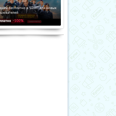
дней бесплатно в START для новых
льзователей
сплатно
-100%