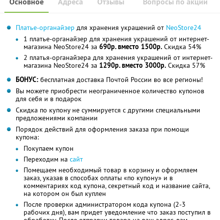
Основное
Адреса
Отзывы
Вопросы по акции
Платье-органайзер
для хранения украшений от
NeoStore24
1 платье-органайзер для хранения украшений от интернет-
магазина NeoStore24 за
690р. вместо 1500р.
Скидка 54%
2 платья-органайзера для хранения украшений от интернет-
магазина NeoStore24 за
1290р. вместо 3000р.
Скидка 57%
БОНУС:
бесплатная доставка Почтой России во все регионы!
Вы можете приобрести неограниченное количество купонов
для себя и в подарок
Скидка по купону не суммируется с другими специальными
предложениями компании
Порядок действий для оформления заказа при помощи
купона:
Покупаем купон
Переходим на
сайт
Помещаем необходимый товар в корзину и оформляем
заказ, указав в способах оплаты «по купону» и в
комментариях код купона, секретный код и название сайта,
на котором он был куплен
После проверки администратором кода купона (2-3
рабочих дня), вам придет уведомление что заказ поступил в
обработку. После отправки товара на ваш адрес, вам