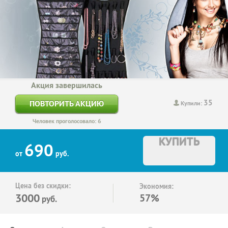
Акция завершилась
35
ПОВТОРИТЬ АКЦИЮ
Купили:
Человек проголосовало: 6
КУПИТЬ
690
от
руб.
Цена без скидки:
Экономия:
3000
57%
руб.